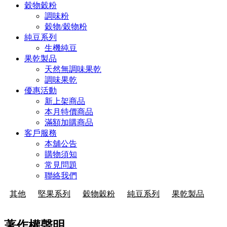
穀物穀粉
調味粉
穀物/穀物粉
純豆系列
生機純豆
果乾製品
天然無調味果乾
調味果乾
優惠活動
新上架商品
本月特價商品
滿額加購商品
客戶服務
本舖公告
購物須知
常見問題
聯絡我們
其他
堅果系列
穀物穀粉
純豆系列
果乾製品
著作權聲明