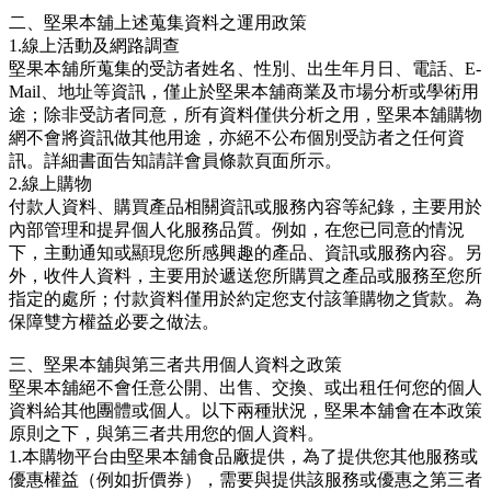
二、堅果本舖上述蒐集資料之運用政策
1.線上活動及網路調查
堅果本舖所蒐集的受訪者姓名、性別、出生年月日、電話、E-
Mail、地址等資訊，僅止於堅果本舖商業及市場分析或學術用
途；除非受訪者同意，所有資料僅供分析之用，堅果本舖購物
網不會將資訊做其他用途，亦絕不公布個別受訪者之任何資
訊。詳細書面告知請詳會員條款頁面所示。
2.線上購物
付款人資料、購買產品相關資訊或服務內容等紀錄，主要用於
內部管理和提昇個人化服務品質。例如，在您已同意的情況
下，主動通知或顯現您所感興趣的產品、資訊或服務內容。另
外，收件人資料，主要用於遞送您所購買之產品或服務至您所
指定的處所；付款資料僅用於約定您支付該筆購物之貨款。為
保障雙方權益必要之做法。
三、堅果本舖與第三者共用個人資料之政策
堅果本舖絕不會任意公開、出售、交換、或出租任何您的個人
資料給其他團體或個人。以下兩種狀況，堅果本舖會在本政策
原則之下，與第三者共用您的個人資料。
1.本購物平台由堅果本舖食品廠提供，為了提供您其他服務或
優惠權益（例如折價券），需要與提供該服務或優惠之第三者