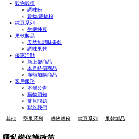
穀物穀粉
調味粉
穀物/穀物粉
純豆系列
生機純豆
果乾製品
天然無調味果乾
調味果乾
優惠活動
新上架商品
本月特價商品
滿額加購商品
客戶服務
本舖公告
購物須知
常見問題
聯絡我們
其他
堅果系列
穀物穀粉
純豆系列
果乾製品
隱私權保護政策