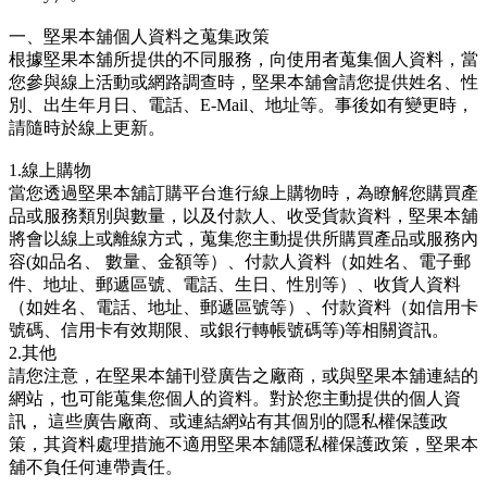
一、堅果本舖個人資料之蒐集政策
根據堅果本舖所提供的不同服務，向使用者蒐集個人資料，當
您參與線上活動或網路調查時，堅果本舖會請您提供姓名、性
別、出生年月日、電話、E-Mail、地址等。事後如有變更時，
請隨時於線上更新。
1.線上購物
當您透過堅果本舖訂購平台進行線上購物時，為瞭解您購買產
品或服務類別與數量，以及付款人、收受貨款資料，堅果本舖
將會以線上或離線方式，蒐集您主動提供所購買產品或服務內
容(如品名、 數量、金額等）、付款人資料（如姓名、電子郵
件、地址、郵遞區號、電話、生日、性別等）、收貨人資料
（如姓名、電話、地址、郵遞區號等）、付款資料（如信用卡
號碼、信用卡有效期限、或銀行轉帳號碼等)等相關資訊。
2.其他
請您注意，在堅果本舖刊登廣告之廠商，或與堅果本舖連結的
網站，也可能蒐集您個人的資料。對於您主動提供的個人資
訊， 這些廣告廠商、或連結網站有其個別的隱私權保護政
策，其資料處理措施不適用堅果本舖隱私權保護政策，堅果本
舖不負任何連帶責任。