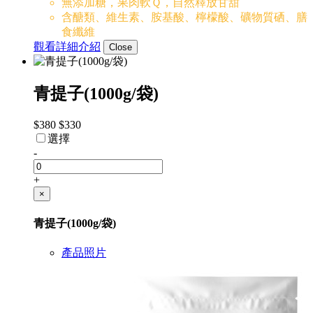
無添加糖，果肉軟Ｑ，自然釋放甘甜
含醣類、維生素、胺基酸、檸檬酸、礦物質硒、膳
食纖維
觀看詳細介紹
Close
青提子(1000g/袋)
$380
$330
選擇
-
+
×
青提子(1000g/袋)
產品照片