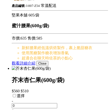
常溫配送
產品編號:
I-007-Z54
堅果本舖
605/袋
蜜汁腰果(600g/袋)
市價:635
售價:
585
新鮮腰果經低溫烘焙製作，裹上脆甜糖衣
使用黑糖製作糖衣增加香氣
超適合在聊天時佐茶的小點心
觀看詳細介紹
Close
芥末杏仁果(600g/袋)
$560
$510
選擇
-