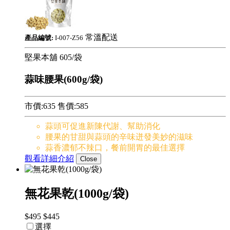
常溫配送
產品編號:
I-007-Z56
堅果本舖
605/袋
蒜味腰果(600g/袋)
市價:635
售價:
585
蒜頭可促進新陳代謝、幫助消化
腰果的甘甜與蒜頭的辛味迸發美妙的滋味
蒜香濃郁不辣口，餐前開胃的最佳選擇
觀看詳細介紹
Close
無花果乾(1000g/袋)
$495
$445
選擇