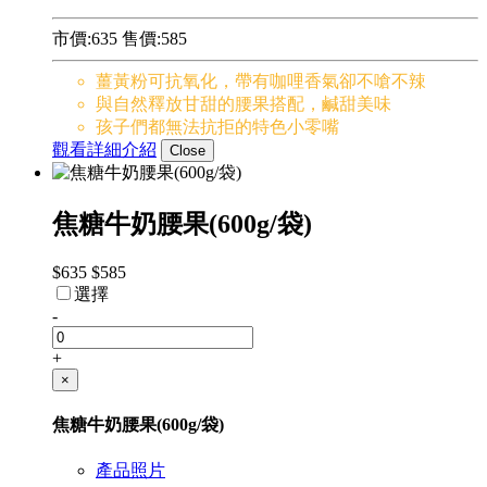
市價:635
售價:
585
薑黃粉可抗氧化，帶有咖哩香氣卻不嗆不辣
與自然釋放甘甜的腰果搭配，鹹甜美味
孩子們都無法抗拒的特色小零嘴
觀看詳細介紹
Close
焦糖牛奶腰果(600g/袋)
$635
$585
選擇
-
+
×
焦糖牛奶腰果(600g/袋)
產品照片