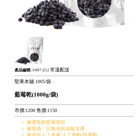
常溫配送
產品編號:
I-007-Z12
堅果本舖
1005/袋
藍莓乾(1000g/袋)
市價:1200
售價:
1150
嚴選新鮮藍莓原粒
被譽為「抗氧化的超級水果」
無添加人工色素/人工香料/防腐劑