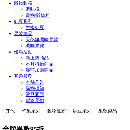
穀物穀粉
調味粉
穀物/穀物粉
純豆系列
生機純豆
果乾製品
天然無調味果乾
調味果乾
優惠活動
新上架商品
本月特價商品
滿額加購商品
客戶服務
本舖公告
購物須知
常見問題
聯絡我們
其他
堅果系列
穀物穀粉
純豆系列
果乾製品
全館果乾95折