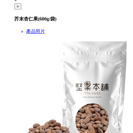
+
×
芥末杏仁果(600g/袋)
產品照片