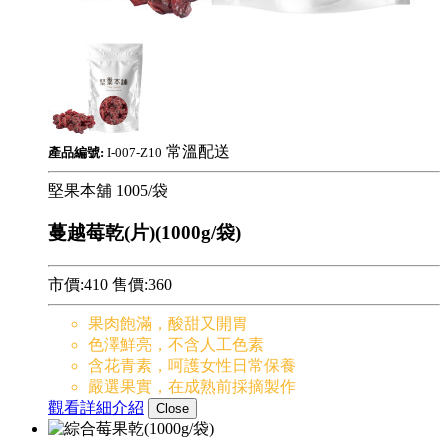
常溫配送
產品編號:
I-007-Z10
堅果本舖
1005/袋
蔓越莓乾(片)(1000g/袋)
市價:410
售價:
360
果肉飽滿，酸甜又開胃
色澤鮮亮，不含人工色素
含花青素，呵護女性日常保養
嚴選果實，在成熟前採摘製作
觀看詳細介紹
Close