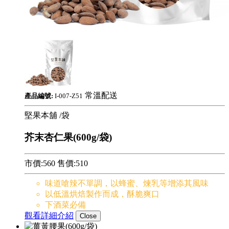
常溫配送
產品編號:
I-007-Z51
堅果本舖
/袋
芥末杏仁果(600g/袋)
市價:560
售價:
510
味道嗆辣不單調，以蜂蜜、煉乳等增添其風味
以低溫烘焙製作而成，酥脆爽口
下酒菜必備
觀看詳細介紹
Close