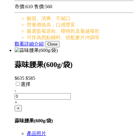
市價:610
售價:
560
酸甜、清爽、不膩口
營養價值高，口感豐富
嚴選藍莓原粒、櫻桃乾及蔓越莓乾
可作為西點輔料、搭配麥片沖調等
觀看詳細介紹
Close
蒜味腰果(600g/袋)
$635
$585
選擇
-
+
×
蒜味腰果(600g/袋)
產品照片