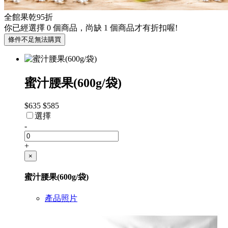
全館果乾95折
你已經選擇
0
個商品，尚缺
1
個商品才有折扣喔!
條件不足無法購買
蜜汁腰果(600g/袋)
$635
$585
選擇
-
+
×
蜜汁腰果(600g/袋)
產品照片