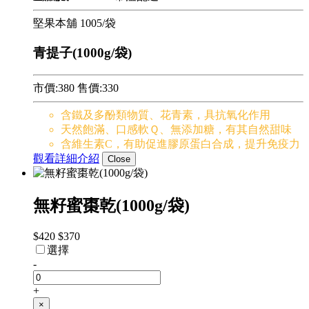
堅果本舖
1005/袋
青提子(1000g/袋)
市價:380
售價:
330
含鐵及多酚類物質、花青素，具抗氧化作用
天然飽滿、口感軟Ｑ、無添加糖，有其自然甜味
含維生素C，有助促進膠原蛋白合成，提升免疫力
觀看詳細介紹
Close
無籽蜜棗乾(1000g/袋)
$420
$370
選擇
-
+
×