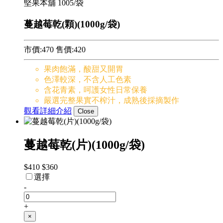
堅果本舖
1005/袋
蔓越莓乾(顆)(1000g/袋)
市價:470
售價:
420
果肉飽滿，酸甜又開胃
色澤較深，不含人工色素
含花青素，呵護女性日常保養
嚴選完整果實不榨汁，成熟後採摘製作
觀看詳細介紹
Close
蔓越莓乾(片)(1000g/袋)
$410
$360
選擇
-
+
×