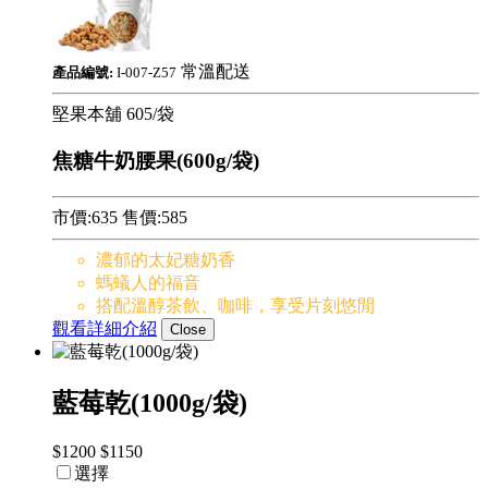
常溫配送
產品編號:
I-007-Z57
堅果本舖
605/袋
焦糖牛奶腰果(600g/袋)
市價:635
售價:
585
濃郁的太妃糖奶香
螞蟻人的福音
搭配溫醇茶飲、咖啡，享受片刻悠閒
觀看詳細介紹
Close
藍莓乾(1000g/袋)
$1200
$1150
選擇