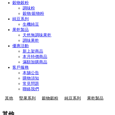
穀物穀粉
調味粉
穀物/穀物粉
純豆系列
生機純豆
果乾製品
天然無調味果乾
調味果乾
優惠活動
新上架商品
本月特價商品
滿額加購商品
客戶服務
本舖公告
購物須知
常見問題
聯絡我們
其他
堅果系列
穀物穀粉
純豆系列
果乾製品
其他