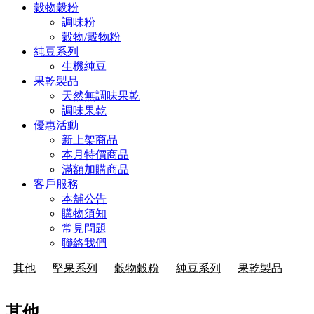
穀物穀粉
調味粉
穀物/穀物粉
純豆系列
生機純豆
果乾製品
天然無調味果乾
調味果乾
優惠活動
新上架商品
本月特價商品
滿額加購商品
客戶服務
本舖公告
購物須知
常見問題
聯絡我們
其他
堅果系列
穀物穀粉
純豆系列
果乾製品
其他