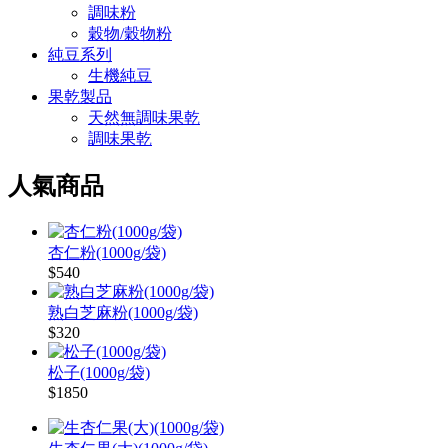
調味粉
穀物/穀物粉
純豆系列
生機純豆
果乾製品
天然無調味果乾
調味果乾
人氣商品
杏仁粉(1000g/袋)
$540
熟白芝麻粉(1000g/袋)
$320
松子(1000g/袋)
$1850