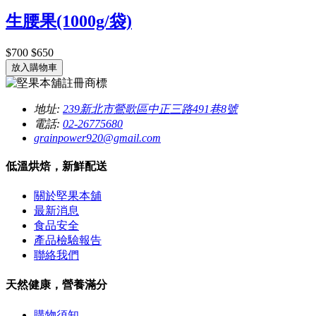
生腰果(1000g/袋)
$700
$650
放入購物車
地址:
239新北市鶯歌區中正三路491巷8號
電話:
02-26775680
grainpower920@gmail.com
低溫烘焙，新鮮配送
關於堅果本舖
最新消息
食品安全
產品檢驗報告
聯絡我們
天然健康，營養滿分
購物須知