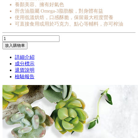
養顏美容、擁有好氣色
所含油脂屬 Omega-3脂肪酸，對身體有益
使用低溫烘焙，口感酥脆，保留最大程度營養
可直接食用或用於巧克力、點心等輔料，亦可榨油
放入購物車
詳細介紹
成分標示
退貨說明
檢驗報告