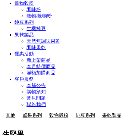
穀物穀粉
調味粉
穀物/穀物粉
純豆系列
生機純豆
果乾製品
天然無調味果乾
調味果乾
優惠活動
新上架商品
本月特價商品
滿額加購商品
客戶服務
本舖公告
購物須知
常見問題
聯絡我們
其他
堅果系列
穀物穀粉
純豆系列
果乾製品
生堅果