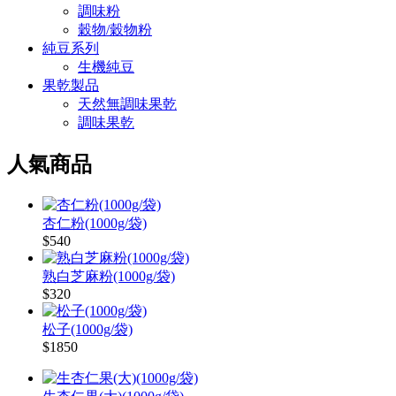
調味粉
穀物/穀物粉
純豆系列
生機純豆
果乾製品
天然無調味果乾
調味果乾
人氣商品
杏仁粉(1000g/袋)
$540
熟白芝麻粉(1000g/袋)
$320
松子(1000g/袋)
$1850