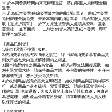
※ 於本期發票時間內來電辦理退訂，將由客服人員辦理全額
退費。
※ 若為紙本發票/統編發票於本期內取消訂單者，將紙本發票
退回辦理全額退費；未於本期內取消訂單者，請洽客服人員索
取【退貨折讓單】，於下方原進貨營業人處填具資料、簽名、
蓋章後 ，並寄回第一、二聯之銷貨人憑證及紙本發票，即可
辦理全額退款。
【產品已到貨】
1.提供 [退貨不換貨] 服務。
2.依消費者保護法第19條之規定，線上購物消費者享有商品貨
到次日起七天內退貨解除契約之權益。
3.因本站所銷售之商品為食品，一經拆封即無法回復原狀，如
您有退貨需求時，請保持商品本體、外包裝的完整性，有任何
缺漏或毀損，恕不接受退貨申請。
4.於收到商品後請於當天立即確認，如收到商品與訂購內容不
符，或是商品本身有破損、變質等狀況，請前往至會員中心
[我的訂單]申請退貨，客服人員於上班時間與您聯絡，將盡速
為您處理；如對產品外箱有所疑慮，請立即向配送人員反映，
以保障您的權益。
【退款方式】