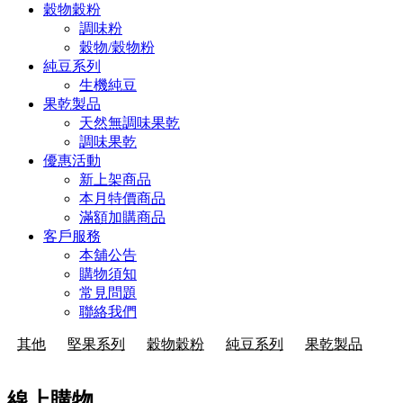
穀物穀粉
調味粉
穀物/穀物粉
純豆系列
生機純豆
果乾製品
天然無調味果乾
調味果乾
優惠活動
新上架商品
本月特價商品
滿額加購商品
客戶服務
本舖公告
購物須知
常見問題
聯絡我們
其他
堅果系列
穀物穀粉
純豆系列
果乾製品
線上購物