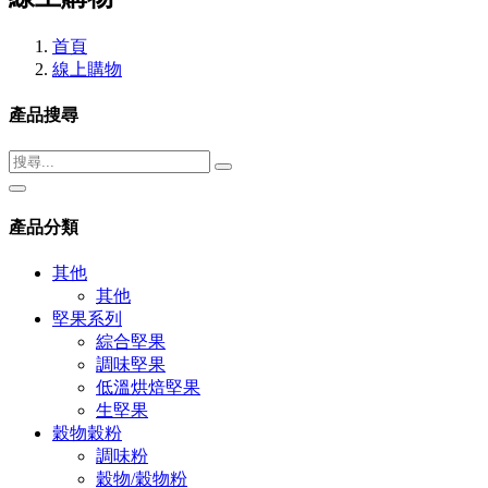
首頁
線上購物
產品搜尋
產品分類
其他
其他
堅果系列
綜合堅果
調味堅果
低溫烘焙堅果
生堅果
穀物穀粉
調味粉
穀物/穀物粉