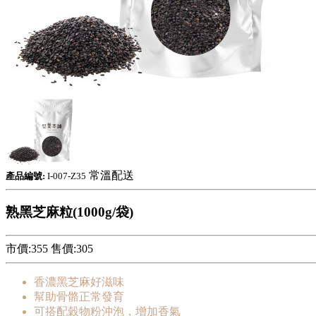
常溫配送
產品編號:
I-007-Z35
熟黑芝麻粒(1000g/袋)
市價:355
售價:
305
香濃黑芝麻好滋味
幫助骨骼正常發育
可搭配穀物粉沖泡，增加香氣