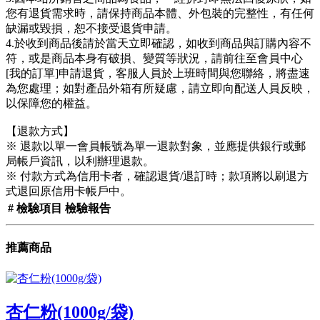
您有退貨需求時，請保持商品本體、外包裝的完整性，有任何
缺漏或毀損，恕不接受退貨申請。
4.於收到商品後請於當天立即確認，如收到商品與訂購內容不
符，或是商品本身有破損、變質等狀況，請前往至會員中心
[我的訂單]申請退貨，客服人員於上班時間與您聯絡，將盡速
為您處理；如對產品外箱有所疑慮，請立即向配送人員反映，
以保障您的權益。
【退款方式】
※ 退款以單一會員帳號為單一退款對象，並應提供銀行或郵
局帳戶資訊，以利辦理退款。
※ 付款方式為信用卡者，確認退貨/退訂時；款項將以刷退方
式退回原信用卡帳戶中。
#
檢驗項目
檢驗報告
推薦商品
杏仁粉(1000g/袋)