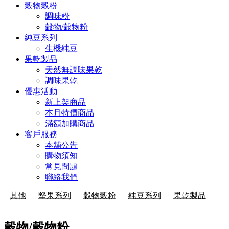
穀物穀粉
調味粉
穀物/穀物粉
純豆系列
生機純豆
果乾製品
天然無調味果乾
調味果乾
優惠活動
新上架商品
本月特價商品
滿額加購商品
客戶服務
本舖公告
購物須知
常見問題
聯絡我們
其他
堅果系列
穀物穀粉
純豆系列
果乾製品
穀物/穀物粉