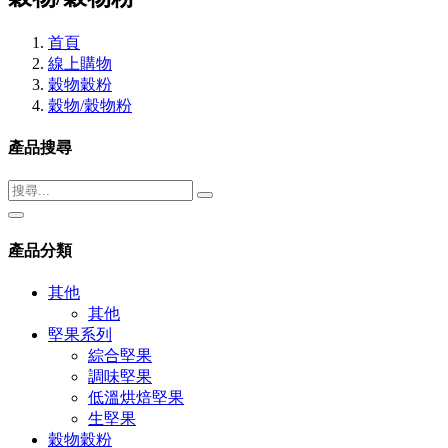
首頁
線上購物
穀物穀粉
穀物/穀物粉
產品搜尋
產品分類
其他
其他
堅果系列
綜合堅果
調味堅果
低溫烘焙堅果
生堅果
穀物穀粉