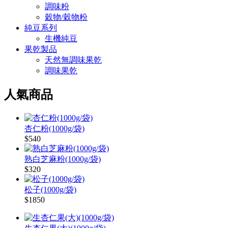
調味粉
穀物/穀物粉
純豆系列
生機純豆
果乾製品
天然無調味果乾
調味果乾
人氣商品
杏仁粉(1000g/袋)
$540
熟白芝麻粉(1000g/袋)
$320
松子(1000g/袋)
$1850