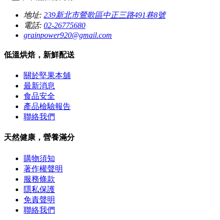
地址:
239新北市鶯歌區中正三路491巷8號
電話:
02-26775680
grainpower920@gmail.com
低溫烘焙，新鮮配送
關於堅果本舖
最新消息
食品安全
產品檢驗報告
聯絡我們
天然健康，營養滿分
購物須知
著作權聲明
服務條款
隱私保護
免責聲明
聯絡我們