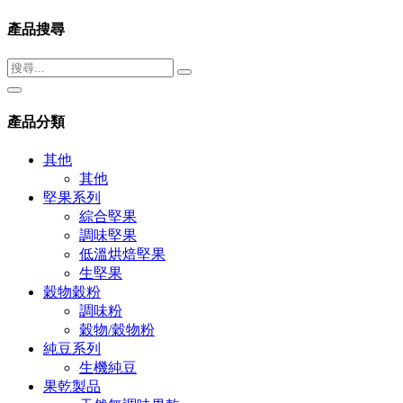
產品搜尋
產品分類
其他
其他
堅果系列
綜合堅果
調味堅果
低溫烘焙堅果
生堅果
穀物穀粉
調味粉
穀物/穀物粉
純豆系列
生機純豆
果乾製品