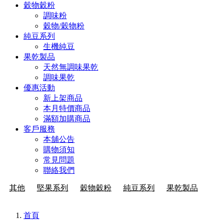
穀物穀粉
調味粉
穀物/穀物粉
純豆系列
生機純豆
果乾製品
天然無調味果乾
調味果乾
優惠活動
新上架商品
本月特價商品
滿額加購商品
客戶服務
本舖公告
購物須知
常見問題
聯絡我們
其他
堅果系列
穀物穀粉
純豆系列
果乾製品
首頁