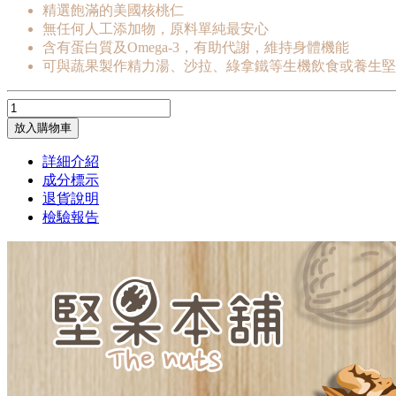
精選飽滿的美國核桃仁
無任何人工添加物，原料單純最安心
含有蛋白質及Omega-3，有助代謝，維持身體機能
可與蔬果製作精力湯、沙拉、綠拿鐵等生機飲食或養生堅
放入購物車
詳細介紹
成分標示
退貨說明
檢驗報告