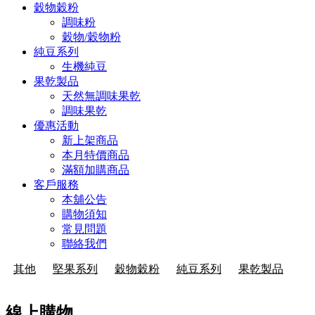
穀物穀粉
調味粉
穀物/穀物粉
純豆系列
生機純豆
果乾製品
天然無調味果乾
調味果乾
優惠活動
新上架商品
本月特價商品
滿額加購商品
客戶服務
本舖公告
購物須知
常見問題
聯絡我們
其他
堅果系列
穀物穀粉
純豆系列
果乾製品
線上購物