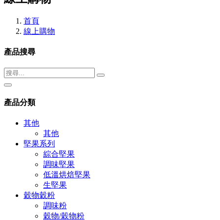
首頁
線上購物
產品搜尋
產品分類
其他
其他
堅果系列
綜合堅果
調味堅果
低溫烘焙堅果
生堅果
穀物穀粉
調味粉
穀物/穀物粉