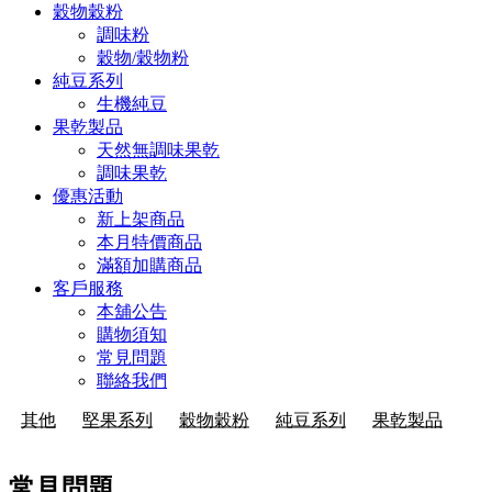
穀物穀粉
調味粉
穀物/穀物粉
純豆系列
生機純豆
果乾製品
天然無調味果乾
調味果乾
優惠活動
新上架商品
本月特價商品
滿額加購商品
客戶服務
本舖公告
購物須知
常見問題
聯絡我們
其他
堅果系列
穀物穀粉
純豆系列
果乾製品
常見問題