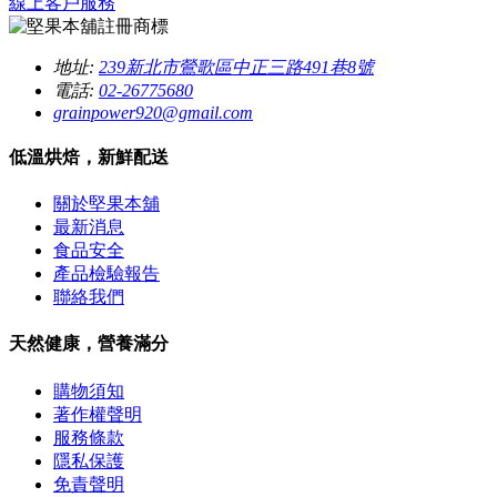
線上客戶服務
地址:
239新北市鶯歌區中正三路491巷8號
電話:
02-26775680
grainpower920@gmail.com
低溫烘焙，新鮮配送
關於堅果本舖
最新消息
食品安全
產品檢驗報告
聯絡我們
天然健康，營養滿分
購物須知
著作權聲明
服務條款
隱私保護
免責聲明