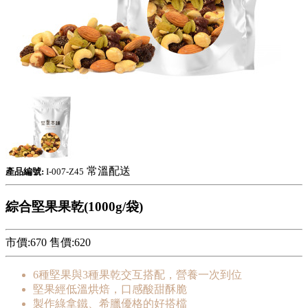
常溫配送
產品編號:
I-007-Z45
綜合堅果果乾(1000g/袋)
市價:670
售價:
620
6種堅果與3種果乾交互搭配，營養一次到位
堅果經低溫烘焙，口感酸甜酥脆
製作綠拿鐵、希臘優格的好搭檔