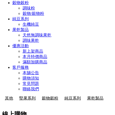
穀物穀粉
調味粉
穀物/穀物粉
純豆系列
生機純豆
果乾製品
天然無調味果乾
調味果乾
優惠活動
新上架商品
本月特價商品
滿額加購商品
客戶服務
本舖公告
購物須知
常見問題
聯絡我們
其他
堅果系列
穀物穀粉
純豆系列
果乾製品
線上購物