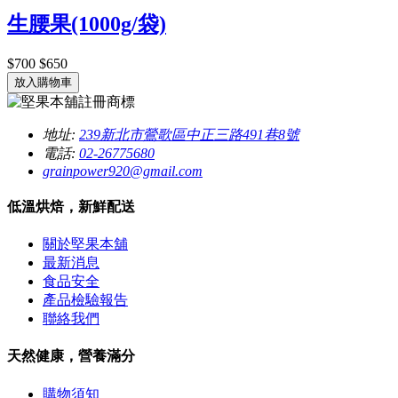
生腰果(1000g/袋)
$700
$650
放入購物車
地址:
239新北市鶯歌區中正三路491巷8號
電話:
02-26775680
grainpower920@gmail.com
低溫烘焙，新鮮配送
關於堅果本舖
最新消息
食品安全
產品檢驗報告
聯絡我們
天然健康，營養滿分
購物須知