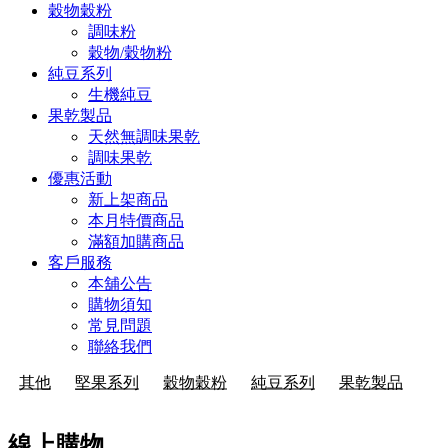
穀物穀粉
調味粉
穀物/穀物粉
純豆系列
生機純豆
果乾製品
天然無調味果乾
調味果乾
優惠活動
新上架商品
本月特價商品
滿額加購商品
客戶服務
本舖公告
購物須知
常見問題
聯絡我們
其他
堅果系列
穀物穀粉
純豆系列
果乾製品
線上購物