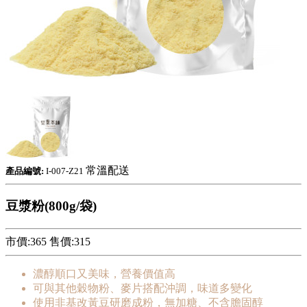
常溫配送
產品編號:
I-007-Z21
豆漿粉(800g/袋)
市價:365
售價:
315
濃醇順口又美味，營養價值高
可與其他穀物粉、麥片搭配沖調，味道多變化
使用非基改黃豆研磨成粉，無加糖、不含膽固醇