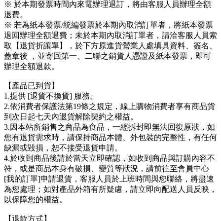
※ 於本期發票時間內來電辦理退訂，將由客服人員辦理全額
退費。
※ 若為紙本發票/統編發票於本期內取消訂單者，將紙本發票
退回辦理全額退費；未於本期內取消訂單者，請洽客服人員索
取【退貨折讓單】，於下方原進貨營業人處填具資料、簽名、
蓋章後 ，並寄回第一、二聯之銷貨人憑證及紙本發票，即可
辦理全額退款。
【產品已到貨】
1.提供 [退貨不換貨] 服務。
2.依消費者保護法第19條之規定，線上購物消費者享有商品貨
到次日起七天內退貨解除契約之權益。
3.因本站所銷售之商品為食品，一經拆封即無法回復原狀，如
您有退貨需求時，請保持商品本體、外包裝的完整性，有任何
缺漏或毀損，恕不接受退貨申請。
4.於收到商品後請於當天立即確認，如收到商品與訂購內容不
符，或是商品本身有破損、變質等狀況，請前往至會員中心
[我的訂單]申請退貨，客服人員於上班時間與您聯絡，將盡速
為您處理；如對產品外箱有所疑慮，請立即向配送人員反映，
以保障您的權益。
【退款方式】