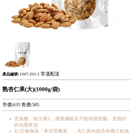
常溫配送
產品編號:
I-007-Z01-2
熟杏仁果(大)(1000g/袋)
市價:635
售價:
585
含葉酸、維生素E、膳食纖維及不飽和脂肪酸，是很好
的油脂來源
B2又被稱為「美容營養素」，杏仁果內就含有國人較缺