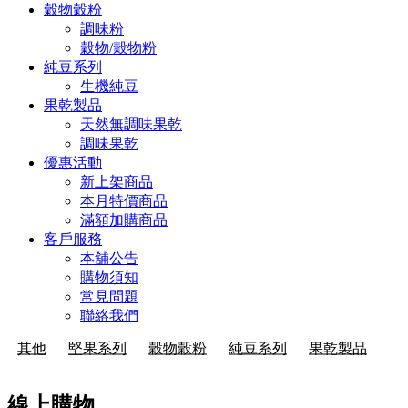
穀物穀粉
調味粉
穀物/穀物粉
純豆系列
生機純豆
果乾製品
天然無調味果乾
調味果乾
優惠活動
新上架商品
本月特價商品
滿額加購商品
客戶服務
本舖公告
購物須知
常見問題
聯絡我們
其他
堅果系列
穀物穀粉
純豆系列
果乾製品
線上購物