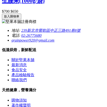
生腰果(1000g/袋)
$700
$650
放入購物車
地址:
239新北市鶯歌區中正三路491巷8號
電話:
02-26775680
grainpower920@gmail.com
低溫烘焙，新鮮配送
關於堅果本舖
最新消息
食品安全
產品檢驗報告
聯絡我們
天然健康，營養滿分
購物須知
著作權聲明