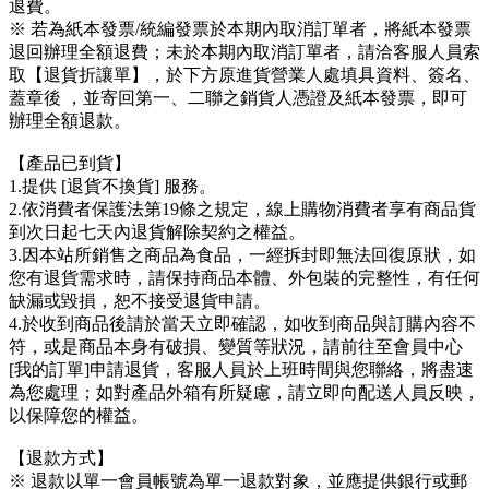
退費。
※ 若為紙本發票/統編發票於本期內取消訂單者，將紙本發票
退回辦理全額退費；未於本期內取消訂單者，請洽客服人員索
取【退貨折讓單】，於下方原進貨營業人處填具資料、簽名、
蓋章後 ，並寄回第一、二聯之銷貨人憑證及紙本發票，即可
辦理全額退款。
【產品已到貨】
1.提供 [退貨不換貨] 服務。
2.依消費者保護法第19條之規定，線上購物消費者享有商品貨
到次日起七天內退貨解除契約之權益。
3.因本站所銷售之商品為食品，一經拆封即無法回復原狀，如
您有退貨需求時，請保持商品本體、外包裝的完整性，有任何
缺漏或毀損，恕不接受退貨申請。
4.於收到商品後請於當天立即確認，如收到商品與訂購內容不
符，或是商品本身有破損、變質等狀況，請前往至會員中心
[我的訂單]申請退貨，客服人員於上班時間與您聯絡，將盡速
為您處理；如對產品外箱有所疑慮，請立即向配送人員反映，
以保障您的權益。
【退款方式】
※ 退款以單一會員帳號為單一退款對象，並應提供銀行或郵