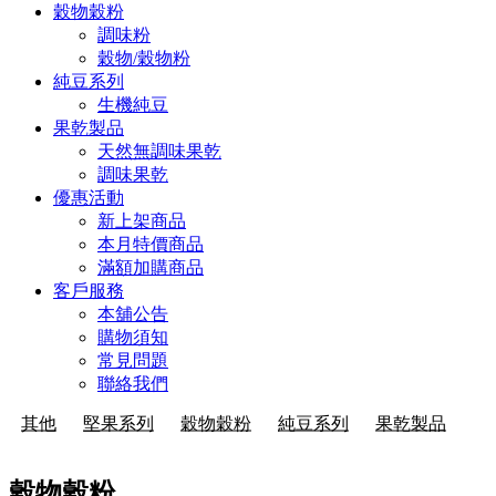
穀物穀粉
調味粉
穀物/穀物粉
純豆系列
生機純豆
果乾製品
天然無調味果乾
調味果乾
優惠活動
新上架商品
本月特價商品
滿額加購商品
客戶服務
本舖公告
購物須知
常見問題
聯絡我們
其他
堅果系列
穀物穀粉
純豆系列
果乾製品
穀物穀粉