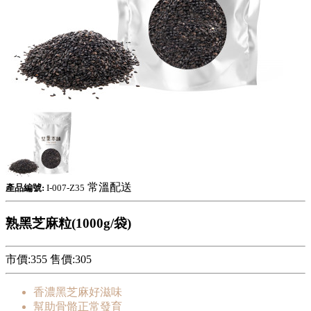
常溫配送
產品編號:
I-007-Z35
熟黑芝麻粒(1000g/袋)
市價:355
售價:
305
香濃黑芝麻好滋味
幫助骨骼正常發育