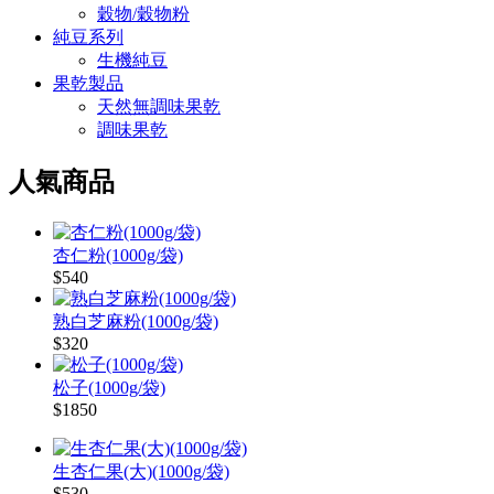
穀物/穀物粉
純豆系列
生機純豆
果乾製品
天然無調味果乾
調味果乾
人氣商品
杏仁粉(1000g/袋)
$540
熟白芝麻粉(1000g/袋)
$320
松子(1000g/袋)
$1850
生杏仁果(大)(1000g/袋)
$530