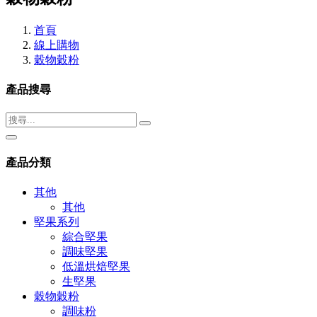
首頁
線上購物
穀物穀粉
產品搜尋
產品分類
其他
其他
堅果系列
綜合堅果
調味堅果
低溫烘焙堅果
生堅果
穀物穀粉
調味粉