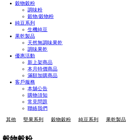
穀物穀粉
調味粉
穀物/穀物粉
純豆系列
生機純豆
果乾製品
天然無調味果乾
調味果乾
優惠活動
新上架商品
本月特價商品
滿額加購商品
客戶服務
本舖公告
購物須知
常見問題
聯絡我們
其他
堅果系列
穀物穀粉
純豆系列
果乾製品
穀物穀粉