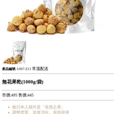
常溫配送
產品編號:
I-007-Z13
無花果乾(1000g/袋)
市價:495
售價:
445
被日本人稱作是「長壽之果」
調整體質、促進消化、有助排便