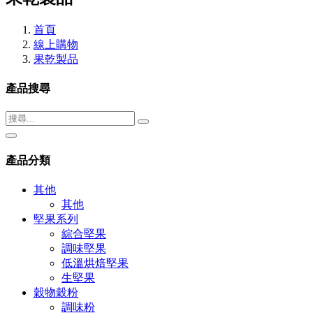
首頁
線上購物
果乾製品
產品搜尋
產品分類
其他
其他
堅果系列
綜合堅果
調味堅果
低溫烘焙堅果
生堅果
穀物穀粉
調味粉