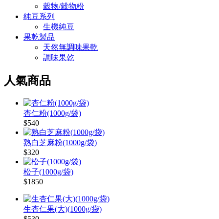
穀物/穀物粉
純豆系列
生機純豆
果乾製品
天然無調味果乾
調味果乾
人氣商品
杏仁粉(1000g/袋)
$540
熟白芝麻粉(1000g/袋)
$320
松子(1000g/袋)
$1850
生杏仁果(大)(1000g/袋)
$530