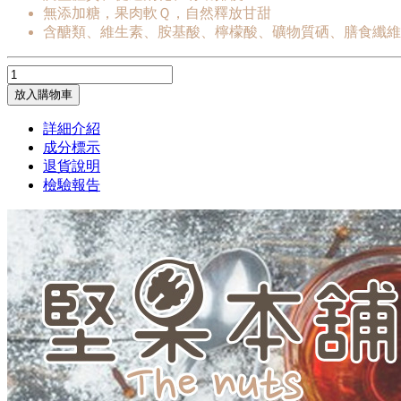
無添加糖，果肉軟Ｑ，自然釋放甘甜
含醣類、維生素、胺基酸、檸檬酸、礦物質硒、膳食纖維
放入購物車
詳細介紹
成分標示
退貨說明
檢驗報告