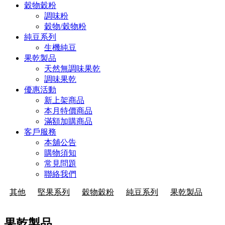
穀物穀粉
調味粉
穀物/穀物粉
純豆系列
生機純豆
果乾製品
天然無調味果乾
調味果乾
優惠活動
新上架商品
本月特價商品
滿額加購商品
客戶服務
本舖公告
購物須知
常見問題
聯絡我們
其他
堅果系列
穀物穀粉
純豆系列
果乾製品
果乾製品