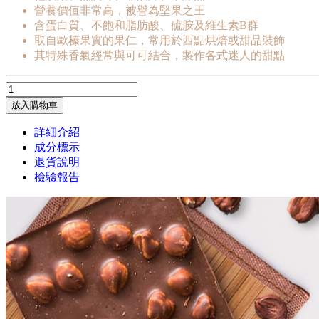
營養價值非常高，被譽為堅果之王
含蛋白質、不飽和脂肪酸、硫胺及維生素B群
取自歐榛果實的果仁，常用於西點烘焙或甜品裝飾
其特殊香氣經常與可可結合，製作各式迷人的甜點
放入購物車
詳細介紹
成分標示
退貨說明
檢驗報告