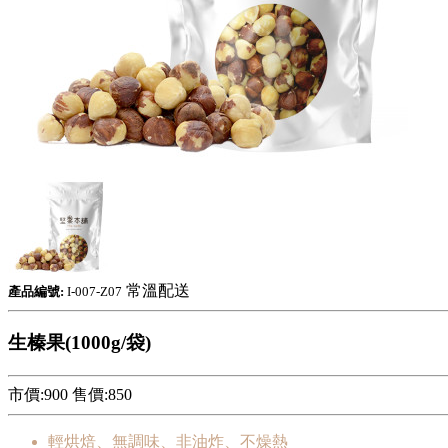
常溫配送
產品編號:
I-007-Z07
生榛果(1000g/袋)
市價:900
售價:
850
輕烘焙、無調味、非油炸、不燥熱