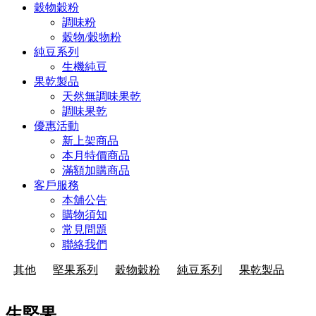
穀物穀粉
調味粉
穀物/穀物粉
純豆系列
生機純豆
果乾製品
天然無調味果乾
調味果乾
優惠活動
新上架商品
本月特價商品
滿額加購商品
客戶服務
本舖公告
購物須知
常見問題
聯絡我們
其他
堅果系列
穀物穀粉
純豆系列
果乾製品
生堅果