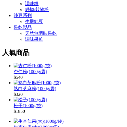
調味粉
穀物/穀物粉
純豆系列
生機純豆
果乾製品
天然無調味果乾
調味果乾
人氣商品
杏仁粉(1000g/袋)
$540
熟白芝麻粉(1000g/袋)
$320
松子(1000g/袋)
$1850