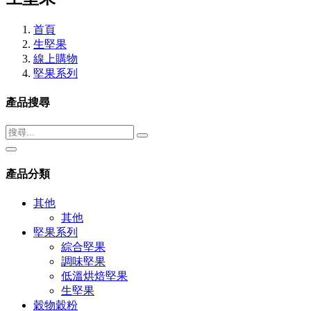
首頁
生堅果
線上購物
堅果系列
產品搜尋
產品分類
其他
其他
堅果系列
綜合堅果
調味堅果
低溫烘焙堅果
生堅果
穀物穀粉