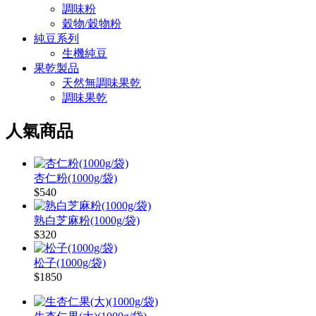
調味粉
穀物/穀物粉
純豆系列
生機純豆
果乾製品
天然無調味果乾
調味果乾
人氣商品
杏仁粉(1000g/袋)
$540
熟白芝麻粉(1000g/袋)
$320
松子(1000g/袋)
$1850