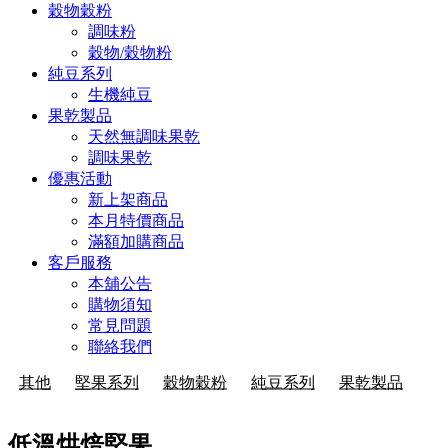
穀物穀粉
調味粉
穀物/穀物粉
純豆系列
生機純豆
果乾製品
天然無調味果乾
調味果乾
優惠活動
新上架商品
本月特價商品
滿額加購商品
客戶服務
本舖公告
購物須知
常見問題
聯絡我們
其他
堅果系列
穀物穀粉
純豆系列
果乾製品
低溫烘焙堅果