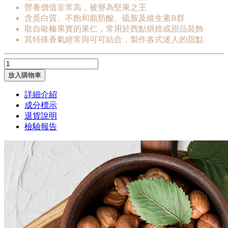
營養價值非常高，被譽為堅果之王
含蛋白質、不飽和脂肪酸、硫胺及維生素B群
取自歐榛果實的果仁，常用於西點烘焙或甜品裝飾
其特殊香氣經常與可可結合，製作各式迷人的甜點
放入購物車
詳細介紹
成分標示
退貨說明
檢驗報告