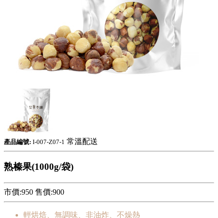
常溫配送
產品編號:
I-007-Z07-1
熟榛果(1000g/袋)
市價:950
售價:
900
輕烘焙、無調味、非油炸、不燥熱