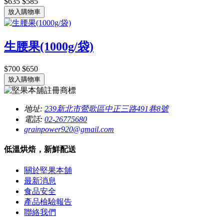
$635
$585
放入購物車
生腰果(1000g/袋)
$700
$650
放入購物車
地址:
239新北市鶯歌區中正三路491巷8號
電話:
02-26775680
grainpower920@gmail.com
低溫烘焙，新鮮配送
關於堅果本舖
最新消息
食品安全
產品檢驗報告
聯絡我們