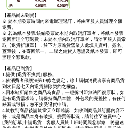
【產品尚未到貨】
※ 於本期發票時間內來電辦理退訂，將由客服人員辦理全額
退費。
※ 若為紙本發票/統編發票於本期內取消訂單者，將紙本發票
退回辦理全額退費；未於本期內取消訂單者，請洽客服人員索
取【退貨折讓單】，於下方原進貨營業人處填具資料、簽名、
蓋章後 ，並寄回第一、二聯之銷貨人憑證及紙本發票，即可
辦理全額退款。
【產品已到貨】
1.提供 [退貨不換貨] 服務。
2.依消費者保護法第19條之規定，線上購物消費者享有商品貨
到次日起七天內退貨解除契約之權益。
3.因本站所銷售之商品為食品，一經拆封即無法回復原狀，如
您有退貨需求時，請保持商品本體、外包裝的完整性，有任何
缺漏或毀損，恕不接受退貨申請。
4.於收到商品後請於當天立即確認，如收到商品與訂購內容不
符，或是商品本身有破損、變質等狀況，請前往至會員中心
[我的訂單]申請退貨，客服人員於上班時間與您聯絡，將盡速