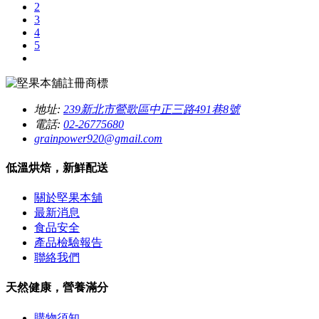
2
3
4
5
地址:
239新北市鶯歌區中正三路491巷8號
電話:
02-26775680
grainpower920@gmail.com
低溫烘焙，新鮮配送
關於堅果本舖
最新消息
食品安全
產品檢驗報告
聯絡我們
天然健康，營養滿分
購物須知