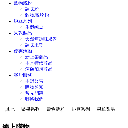
穀物穀粉
調味粉
穀物/穀物粉
純豆系列
生機純豆
果乾製品
天然無調味果乾
調味果乾
優惠活動
新上架商品
本月特價商品
滿額加購商品
客戶服務
本舖公告
購物須知
常見問題
聯絡我們
其他
堅果系列
穀物穀粉
純豆系列
果乾製品
線上購物