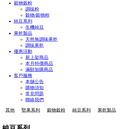
穀物穀粉
調味粉
穀物/穀物粉
純豆系列
生機純豆
果乾製品
天然無調味果乾
調味果乾
優惠活動
新上架商品
本月特價商品
滿額加購商品
客戶服務
本舖公告
購物須知
常見問題
聯絡我們
其他
堅果系列
穀物穀粉
純豆系列
果乾製品
純豆系列