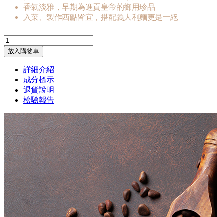
香氣淡雅，早期為進貢皇帝的御用珍品
入菜、製作西點皆宜，搭配義大利麵更是一絕
放入購物車
詳細介紹
成分標示
退貨說明
檢驗報告