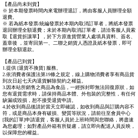
【產品尚未到貨】
※ 於本期發票時間內來電辦理退訂，將由客服人員辦理全額
退費。
※ 若為紙本發票/統編發票於本期內取消訂單者，將紙本發票
退回辦理全額退費；未於本期內取消訂單者，請洽客服人員索
取【退貨折讓單】，於下方原進貨營業人處填具資料、簽名、
蓋章後 ，並寄回第一、二聯之銷貨人憑證及紙本發票，即可
辦理全額退款。
【產品已到貨】
1.提供 [退貨不換貨] 服務。
2.依消費者保護法第19條之規定，線上購物消費者享有商品貨
到次日起七天內退貨解除契約之權益。
3.因本站所銷售之商品為食品，一經拆封即無法回復原狀，如
您有退貨需求時，請保持商品本體、外包裝的完整性，有任何
缺漏或毀損，恕不接受退貨申請。
4.於收到商品後請於當天立即確認，如收到商品與訂購內容不
符，或是商品本身有破損、變質等狀況，請前往至會員中心
[我的訂單]申請退貨，客服人員於上班時間與您聯絡，將盡速
為您處理；如對產品外箱有所疑慮，請立即向配送人員反映，
以保障您的權益。