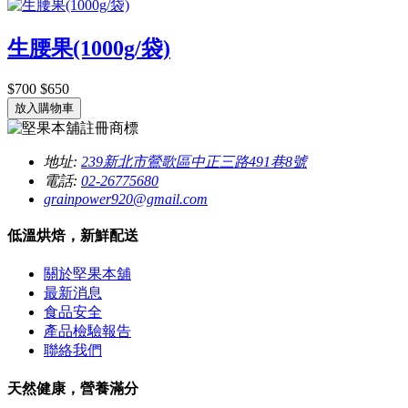
生腰果(1000g/袋)
$700
$650
放入購物車
地址:
239新北市鶯歌區中正三路491巷8號
電話:
02-26775680
grainpower920@gmail.com
低溫烘焙，新鮮配送
關於堅果本舖
最新消息
食品安全
產品檢驗報告
聯絡我們
天然健康，營養滿分