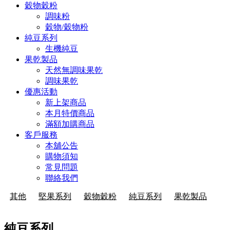
穀物穀粉
調味粉
穀物/穀物粉
純豆系列
生機純豆
果乾製品
天然無調味果乾
調味果乾
優惠活動
新上架商品
本月特價商品
滿額加購商品
客戶服務
本舖公告
購物須知
常見問題
聯絡我們
其他
堅果系列
穀物穀粉
純豆系列
果乾製品
純豆系列