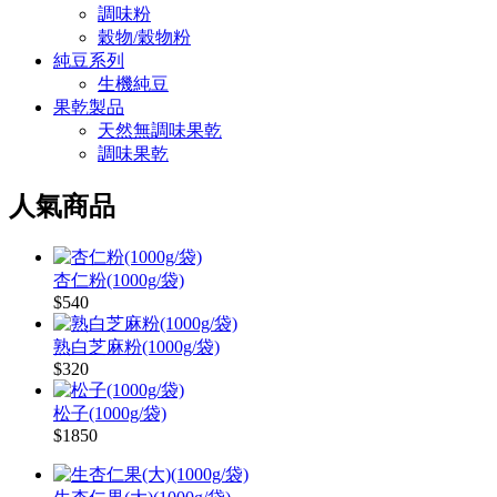
調味粉
穀物/穀物粉
純豆系列
生機純豆
果乾製品
天然無調味果乾
調味果乾
人氣商品
杏仁粉(1000g/袋)
$540
熟白芝麻粉(1000g/袋)
$320
松子(1000g/袋)
$1850