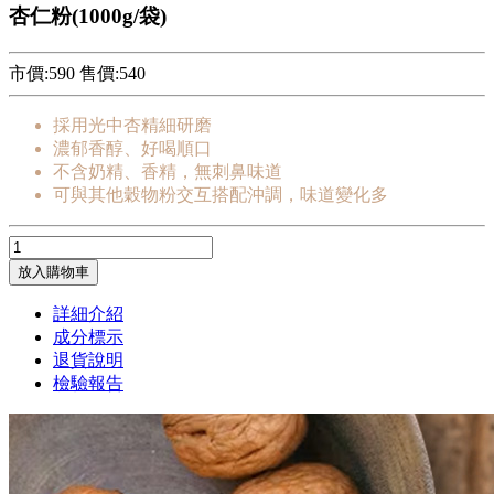
杏仁粉(1000g/袋)
市價:590
售價:
540
採用光中杏精細研磨
濃郁香醇、好喝順口
不含奶精、香精，無刺鼻味道
可與其他穀物粉交互搭配沖調，味道變化多
放入購物車
詳細介紹
成分標示
退貨說明
檢驗報告