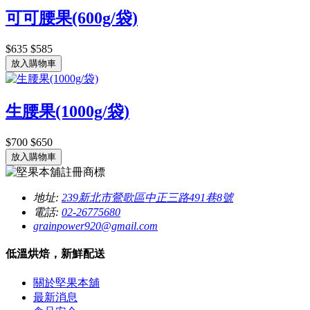
可可腰果(600g/袋)
$635
$585
放入購物車
生腰果(1000g/袋)
$700
$650
放入購物車
地址:
239新北市鶯歌區中正三路491巷8號
電話:
02-26775680
grainpower920@gmail.com
低溫烘焙，新鮮配送
關於堅果本舖
最新消息