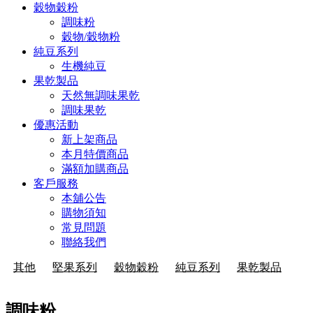
穀物穀粉
調味粉
穀物/穀物粉
純豆系列
生機純豆
果乾製品
天然無調味果乾
調味果乾
優惠活動
新上架商品
本月特價商品
滿額加購商品
客戶服務
本舖公告
購物須知
常見問題
聯絡我們
其他
堅果系列
穀物穀粉
純豆系列
果乾製品
調味粉