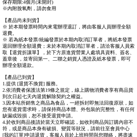
保存期限:4個月(未開封)
※內附脫氧劑，請勿食用
【產品尚未到貨】
※ 於本期發票時間內來電辦理退訂，將由客服人員辦理全額
退費。
※ 若為紙本發票/統編發票於本期內取消訂單者，將紙本發票
退回辦理全額退費；未於本期內取消訂單者，請洽客服人員索
取【退貨折讓單】，於下方原進貨營業人處填具資料、簽名、
蓋章後 ，並寄回第一、二聯之銷貨人憑證及紙本發票，即可
辦理全額退款。
【產品已到貨】
1.提供 [退貨不換貨] 服務。
2.依消費者保護法第19條之規定，線上購物消費者享有商品貨
到次日起七天內退貨解除契約之權益。
3.因本站所銷售之商品為食品，一經拆封即無法回復原狀，如
您有退貨需求時，請保持商品本體、外包裝的完整性，有任何
缺漏或毀損，恕不接受退貨申請。
4.於收到商品後請於當天立即確認，如收到商品與訂購內容不
符，或是商品本身有破損、變質等狀況，請前往至會員中心
[我的訂單]申請退貨，客服人員於上班時間與您聯絡，將盡速