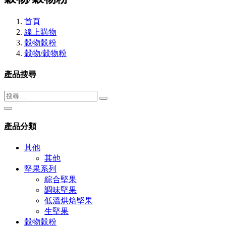
首頁
線上購物
穀物穀粉
穀物/穀物粉
產品搜尋
產品分類
其他
其他
堅果系列
綜合堅果
調味堅果
低溫烘焙堅果
生堅果
穀物穀粉