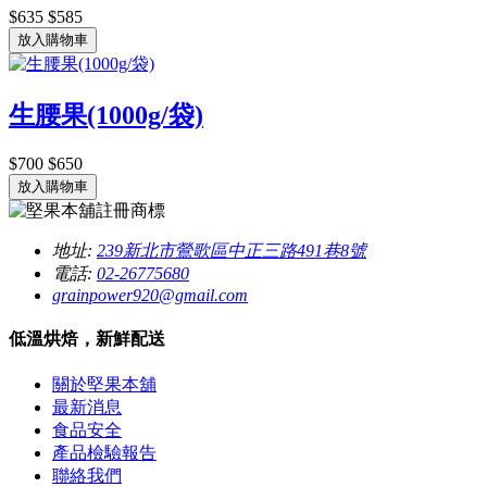
$635
$585
放入購物車
生腰果(1000g/袋)
$700
$650
放入購物車
地址:
239新北市鶯歌區中正三路491巷8號
電話:
02-26775680
grainpower920@gmail.com
低溫烘焙，新鮮配送
關於堅果本舖
最新消息
食品安全
產品檢驗報告
聯絡我們