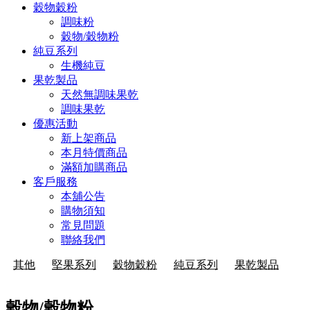
穀物穀粉
調味粉
穀物/穀物粉
純豆系列
生機純豆
果乾製品
天然無調味果乾
調味果乾
優惠活動
新上架商品
本月特價商品
滿額加購商品
客戶服務
本舖公告
購物須知
常見問題
聯絡我們
其他
堅果系列
穀物穀粉
純豆系列
果乾製品
穀物/穀物粉