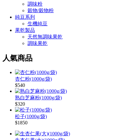
調味粉
穀物/穀物粉
純豆系列
生機純豆
果乾製品
天然無調味果乾
調味果乾
人氣商品
杏仁粉(1000g/袋)
$540
熟白芝麻粉(1000g/袋)
$320
松子(1000g/袋)
$1850