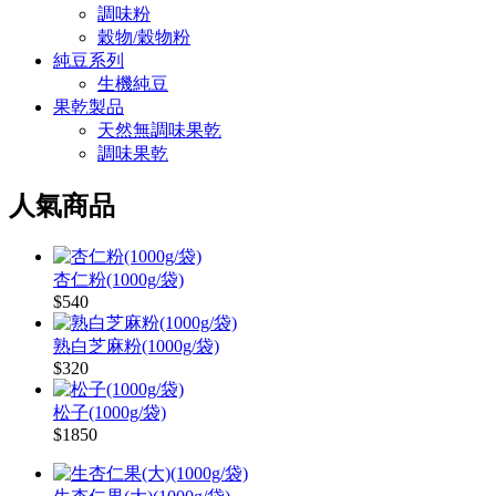
調味粉
穀物/穀物粉
純豆系列
生機純豆
果乾製品
天然無調味果乾
調味果乾
人氣商品
杏仁粉(1000g/袋)
$540
熟白芝麻粉(1000g/袋)
$320
松子(1000g/袋)
$1850