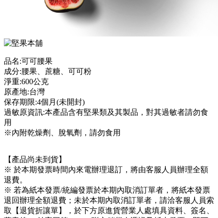
品名:可可腰果
成分:腰果、蔗糖、可可粉
淨重:600公克
原產地:台灣
保存期限:4個月(未開封)
過敏原資訊:本產品含有堅果類及其製品，對其過敏者請勿食
用
※內附乾燥劑、脫氧劑，請勿食用
【產品尚未到貨】
※ 於本期發票時間內來電辦理退訂，將由客服人員辦理全額
退費。
※ 若為紙本發票/統編發票於本期內取消訂單者，將紙本發票
退回辦理全額退費；未於本期內取消訂單者，請洽客服人員索
取【退貨折讓單】，於下方原進貨營業人處填具資料、簽名、