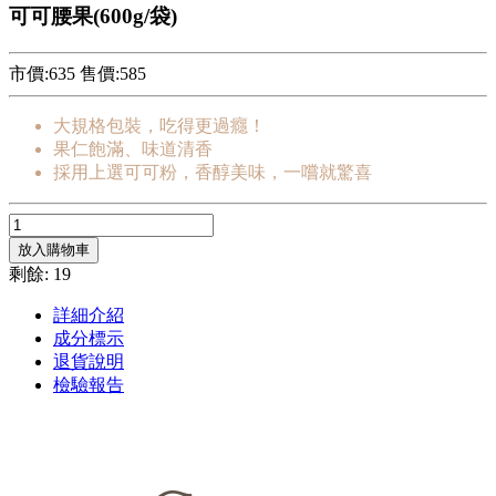
可可腰果(600g/袋)
市價:635
售價:
585
大規格包裝，吃得更過癮！
果仁飽滿、味道清香
採用上選可可粉，香醇美味，一嚐就驚喜
放入購物車
剩餘: 19
詳細介紹
成分標示
退貨說明
檢驗報告