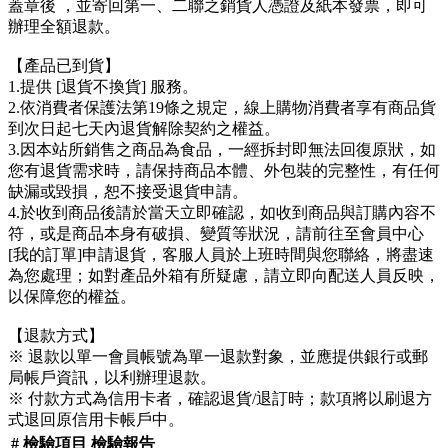
蓋章後 ，並寄回第一、二聯之銷貨人憑證及紙本發票，即可
辦理全額退款。
【產品已到貨】
1.提供 [退貨不換貨] 服務。
2.依消費者保護法第19條之規定，線上購物消費者享有商品貨
到次日起七天內退貨解除契約之權益。
3.因本站所銷售之商品為食品，一經拆封即無法回復原狀，如
您有退貨需求時，請保持商品本體、外包裝的完整性，有任何
缺漏或毀損，恕不接受退貨申請。
4.於收到商品後請於當天立即確認，如收到商品與訂購內容不
符，或是商品本身有破損、變質等狀況，請前往至會員中心
[我的訂單]申請退貨，客服人員於上班時間與您聯絡，將盡速
為您處理；如對產品外箱有所疑慮，請立即向配送人員反映，
以保障您的權益。
【退款方式】
※ 退款以單一會員帳號為單一退款對象，並應提供銀行或郵
局帳戶資訊，以利辦理退款。
※ 付款方式為信用卡者，確認退貨/退訂時；款項將以刷退方
式退回原信用卡帳戶中。
#
檢驗項目
檢驗報告