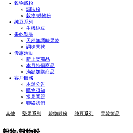
穀物穀粉
調味粉
穀物/穀物粉
純豆系列
生機純豆
果乾製品
天然無調味果乾
調味果乾
優惠活動
新上架商品
本月特價商品
滿額加購商品
客戶服務
本舖公告
購物須知
常見問題
聯絡我們
其他
堅果系列
穀物穀粉
純豆系列
果乾製品
穀物/穀物粉