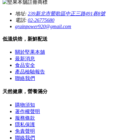
地址:
239新北市鶯歌區中正三路491巷8號
電話:
02-26775680
grainpower920@gmail.com
低溫烘焙，新鮮配送
關於堅果本舖
最新消息
食品安全
產品檢驗報告
聯絡我們
天然健康，營養滿分
購物須知
著作權聲明
服務條款
隱私保護
免責聲明
聯絡我們