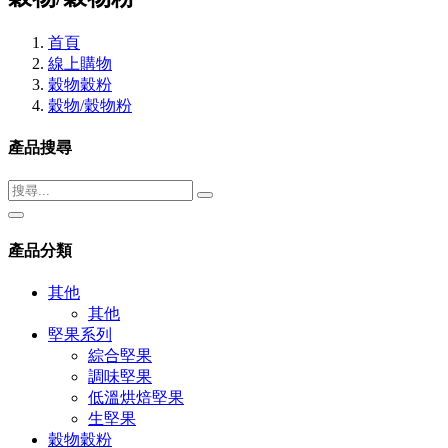
首頁
線上購物
穀物穀粉
穀物/穀物粉
產品搜尋
產品分類
其他
其他
堅果系列
綜合堅果
調味堅果
低溫烘焙堅果
生堅果
穀物穀粉