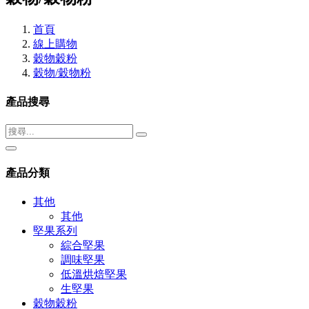
首頁
線上購物
穀物穀粉
穀物/穀物粉
產品搜尋
產品分類
其他
其他
堅果系列
綜合堅果
調味堅果
低溫烘焙堅果
生堅果
穀物穀粉