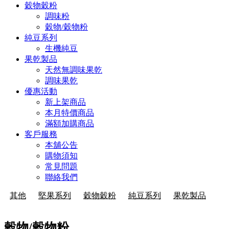
穀物穀粉
調味粉
穀物/穀物粉
純豆系列
生機純豆
果乾製品
天然無調味果乾
調味果乾
優惠活動
新上架商品
本月特價商品
滿額加購商品
客戶服務
本舖公告
購物須知
常見問題
聯絡我們
其他
堅果系列
穀物穀粉
純豆系列
果乾製品
穀物/穀物粉