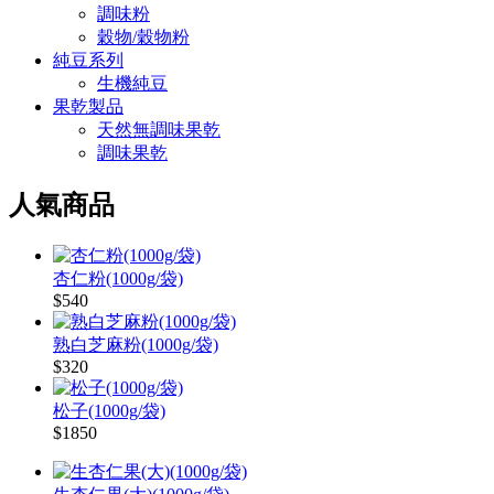
調味粉
穀物/穀物粉
純豆系列
生機純豆
果乾製品
天然無調味果乾
調味果乾
人氣商品
杏仁粉(1000g/袋)
$540
熟白芝麻粉(1000g/袋)
$320
松子(1000g/袋)
$1850