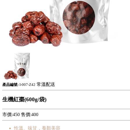
常溫配送
產品編號:
I-007-Z42
生機紅棗(600g/袋)
市價:450
售價:
400
性溫、味甘，養顏美容