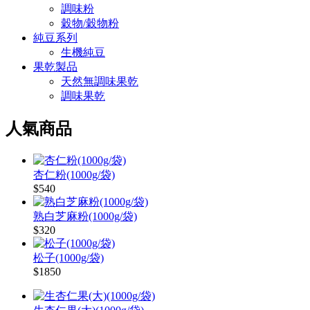
調味粉
穀物/穀物粉
純豆系列
生機純豆
果乾製品
天然無調味果乾
調味果乾
人氣商品
杏仁粉(1000g/袋)
$540
熟白芝麻粉(1000g/袋)
$320
松子(1000g/袋)
$1850