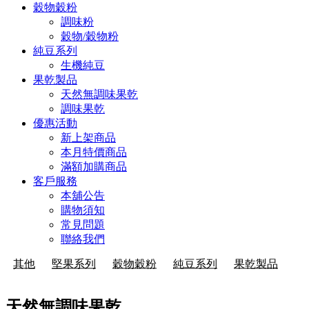
穀物穀粉
調味粉
穀物/穀物粉
純豆系列
生機純豆
果乾製品
天然無調味果乾
調味果乾
優惠活動
新上架商品
本月特價商品
滿額加購商品
客戶服務
本舖公告
購物須知
常見問題
聯絡我們
其他
堅果系列
穀物穀粉
純豆系列
果乾製品
天然無調味果乾