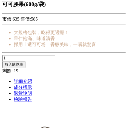
可可腰果(600g/袋)
市價:635
售價:
585
大規格包裝，吃得更過癮！
果仁飽滿、味道清香
採用上選可可粉，香醇美味，一嚐就驚喜
放入購物車
剩餘: 19
詳細介紹
成分標示
退貨說明
檢驗報告