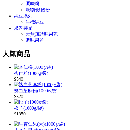
調味粉
穀物/穀物粉
純豆系列
生機純豆
果乾製品
天然無調味果乾
調味果乾
人氣商品
杏仁粉(1000g/袋)
$540
熟白芝麻粉(1000g/袋)
$320
松子(1000g/袋)
$1850