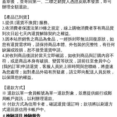
蓋章後 ，並寄回第一、二聯之銷貨人憑證及紙本發票，即可
辦理全額退款。
【產品已到貨】
1.提供 [退貨不換貨] 服務。
2.依消費者保護法第19條之規定，線上購物消費者享有商品貨
到次日起七天內退貨解除契約之權益。
3.因本站所銷售之商品為食品，一經拆封即無法回復原狀，如
您有退貨需求時，請保持商品本體、外包裝的完整性，有任何
缺漏或毀損，恕不接受退貨申請。
4.於收到商品後請於當天立即確認，如收到商品與訂購內容不
符，或是商品本身有破損、變質等狀況，請前往至會員中心
[我的訂單]申請退貨，客服人員於上班時間與您聯絡，將盡速
為您處理；如對產品外箱有所疑慮，請立即向配送人員反映，
以保障您的權益。
【退款方式】
※ 退款以單一會員帳號為單一退款對象，並應提供銀行或郵
局帳戶資訊，以利辦理退款。
※ 付款方式為信用卡者，確認退貨/退訂時；款項將以刷退方
式退回原信用卡帳戶中。
#
檢驗項目
檢驗報告