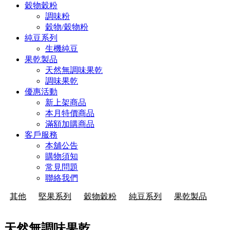
穀物穀粉
調味粉
穀物/穀物粉
純豆系列
生機純豆
果乾製品
天然無調味果乾
調味果乾
優惠活動
新上架商品
本月特價商品
滿額加購商品
客戶服務
本舖公告
購物須知
常見問題
聯絡我們
其他
堅果系列
穀物穀粉
純豆系列
果乾製品
天然無調味果乾