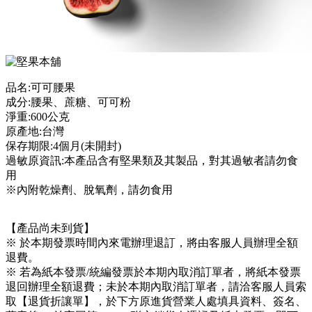
品名:可可腰果
成分:腰果、蔗糖、可可粉
淨重:600公克
原產地:台灣
保存期限:4個月(未開封)
過敏原資訊:本產品含有堅果類及其製品，對其過敏者請勿食
用
※內附乾燥劑、脫氧劑，請勿食用
【產品尚未到貨】
※ 於本期發票時間內來電辦理退訂，將由客服人員辦理全額
退費。
※ 若為紙本發票/統編發票於本期內取消訂單者，將紙本發票
退回辦理全額退費；未於本期內取消訂單者，請洽客服人員索
取【退貨折讓單】，於下方原進貨營業人處填具資料、簽名、