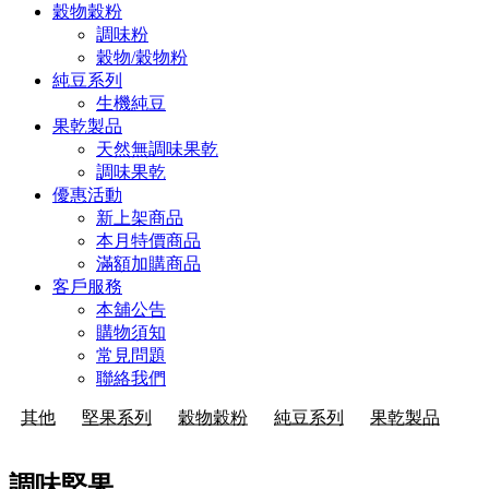
穀物穀粉
調味粉
穀物/穀物粉
純豆系列
生機純豆
果乾製品
天然無調味果乾
調味果乾
優惠活動
新上架商品
本月特價商品
滿額加購商品
客戶服務
本舖公告
購物須知
常見問題
聯絡我們
其他
堅果系列
穀物穀粉
純豆系列
果乾製品
調味堅果