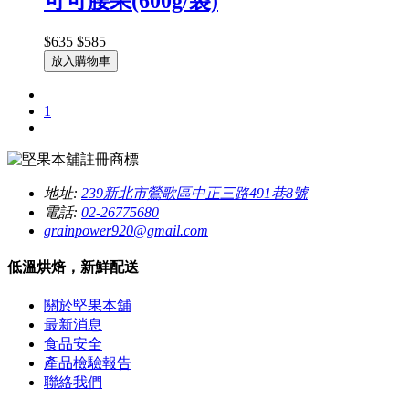
可可腰果(600g/袋)
$635
$585
放入購物車
1
地址:
239新北市鶯歌區中正三路491巷8號
電話:
02-26775680
grainpower920@gmail.com
低溫烘焙，新鮮配送
關於堅果本舖
最新消息
食品安全
產品檢驗報告
聯絡我們