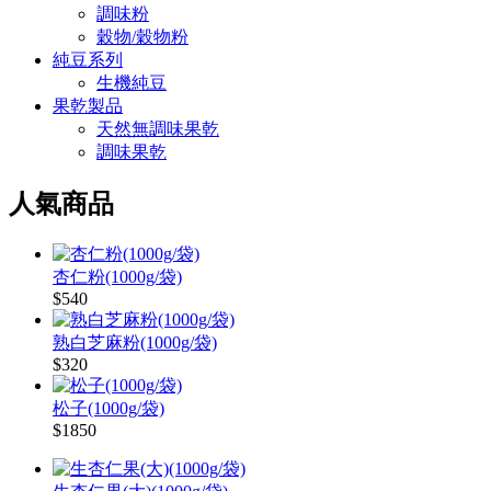
調味粉
穀物/穀物粉
純豆系列
生機純豆
果乾製品
天然無調味果乾
調味果乾
人氣商品
杏仁粉(1000g/袋)
$540
熟白芝麻粉(1000g/袋)
$320
松子(1000g/袋)
$1850