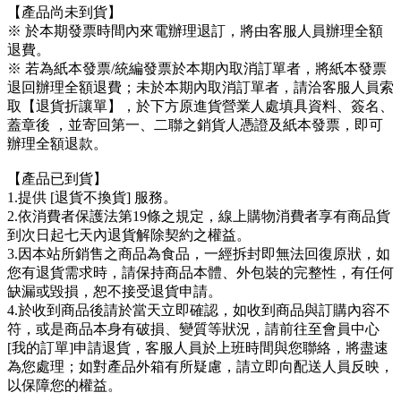
【產品尚未到貨】
※ 於本期發票時間內來電辦理退訂，將由客服人員辦理全額
退費。
※ 若為紙本發票/統編發票於本期內取消訂單者，將紙本發票
退回辦理全額退費；未於本期內取消訂單者，請洽客服人員索
取【退貨折讓單】，於下方原進貨營業人處填具資料、簽名、
蓋章後 ，並寄回第一、二聯之銷貨人憑證及紙本發票，即可
辦理全額退款。
【產品已到貨】
1.提供 [退貨不換貨] 服務。
2.依消費者保護法第19條之規定，線上購物消費者享有商品貨
到次日起七天內退貨解除契約之權益。
3.因本站所銷售之商品為食品，一經拆封即無法回復原狀，如
您有退貨需求時，請保持商品本體、外包裝的完整性，有任何
缺漏或毀損，恕不接受退貨申請。
4.於收到商品後請於當天立即確認，如收到商品與訂購內容不
符，或是商品本身有破損、變質等狀況，請前往至會員中心
[我的訂單]申請退貨，客服人員於上班時間與您聯絡，將盡速
為您處理；如對產品外箱有所疑慮，請立即向配送人員反映，
以保障您的權益。