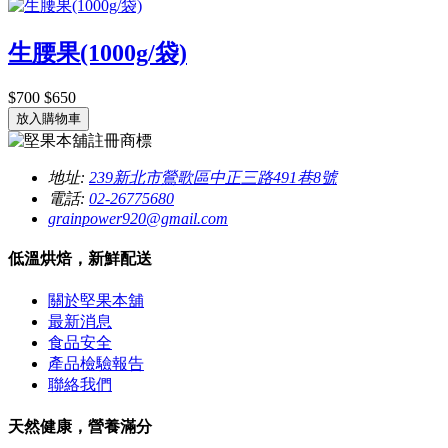
生腰果(1000g/袋)
$700
$650
放入購物車
地址:
239新北市鶯歌區中正三路491巷8號
電話:
02-26775680
grainpower920@gmail.com
低溫烘焙，新鮮配送
關於堅果本舖
最新消息
食品安全
產品檢驗報告
聯絡我們
天然健康，營養滿分