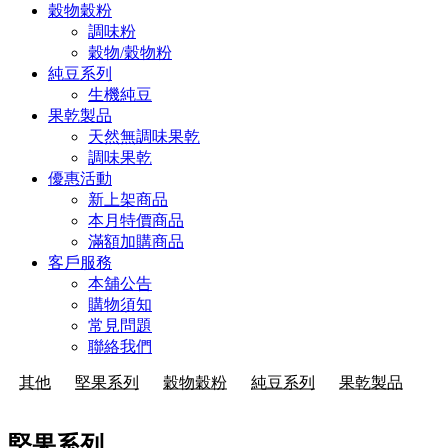
穀物穀粉
調味粉
穀物/穀物粉
純豆系列
生機純豆
果乾製品
天然無調味果乾
調味果乾
優惠活動
新上架商品
本月特價商品
滿額加購商品
客戶服務
本舖公告
購物須知
常見問題
聯絡我們
其他
堅果系列
穀物穀粉
純豆系列
果乾製品
堅果系列