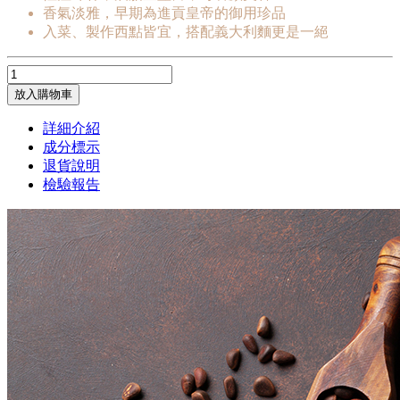
香氣淡雅，早期為進貢皇帝的御用珍品
入菜、製作西點皆宜，搭配義大利麵更是一絕
放入購物車
詳細介紹
成分標示
退貨說明
檢驗報告