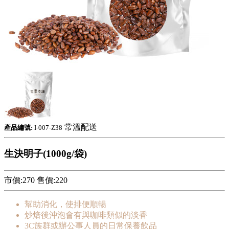
常溫配送
產品編號:
I-007-Z38
生決明子(1000g/袋)
市價:270
售價:
220
幫助消化，使排便順暢
炒焙後沖泡會有與咖啡類似的淡香
3C族群或辦公事人員的日常保養飲品