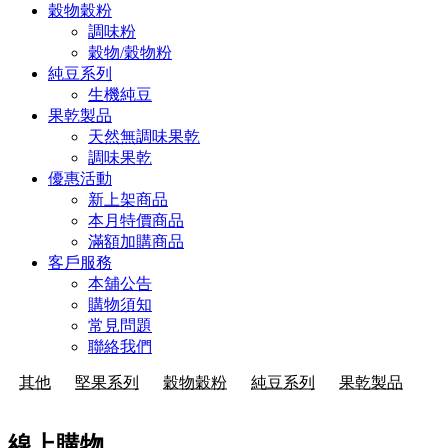
穀物穀粉
調味粉
穀物/穀物粉
純豆系列
生機純豆
果乾製品
天然無調味果乾
調味果乾
優惠活動
新上架商品
本月特價商品
滿額加購商品
客戶服務
本舖公告
購物須知
常見問題
聯絡我們
其他
堅果系列
穀物穀粉
純豆系列
果乾製品
線上購物