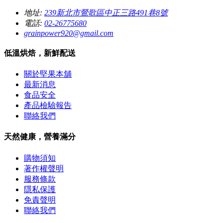
地址:
239新北市鶯歌區中正三路491巷8號
電話:
02-26775680
grainpower920@gmail.com
低溫烘焙，新鮮配送
關於堅果本舖
最新消息
食品安全
產品檢驗報告
聯絡我們
天然健康，營養滿分
購物須知
著作權聲明
服務條款
隱私保護
免責聲明
聯絡我們