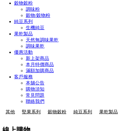
穀物穀粉
調味粉
穀物/穀物粉
純豆系列
生機純豆
果乾製品
天然無調味果乾
調味果乾
優惠活動
新上架商品
本月特價商品
滿額加購商品
客戶服務
本舖公告
購物須知
常見問題
聯絡我們
其他
堅果系列
穀物穀粉
純豆系列
果乾製品
線上購物