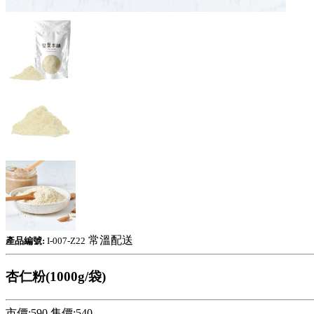
常溫配送
產品編號:
I-007-Z22
杏仁粉(1000g/袋)
市價:590
售價:
540