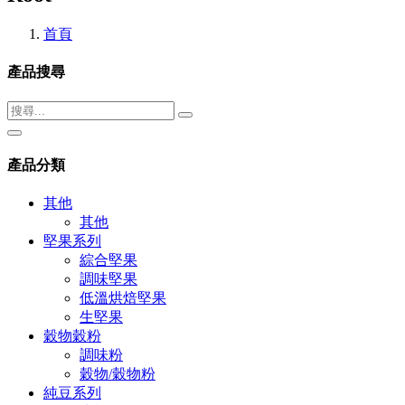
首頁
產品搜尋
產品分類
其他
其他
堅果系列
綜合堅果
調味堅果
低溫烘焙堅果
生堅果
穀物穀粉
調味粉
穀物/穀物粉
純豆系列