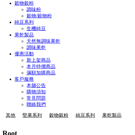
穀物穀粉
調味粉
穀物/穀物粉
純豆系列
生機純豆
果乾製品
天然無調味果乾
調味果乾
優惠活動
新上架商品
本月特價商品
滿額加購商品
客戶服務
本舖公告
購物須知
常見問題
聯絡我們
其他
堅果系列
穀物穀粉
純豆系列
果乾製品
Root