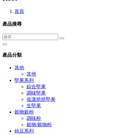
首頁
產品搜尋
產品分類
其他
其他
堅果系列
綜合堅果
調味堅果
低溫烘焙堅果
生堅果
穀物穀粉
調味粉
穀物/穀物粉
純豆系列