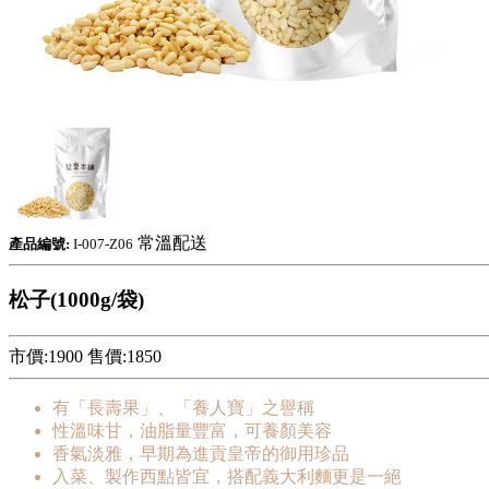
常溫配送
產品編號:
I-007-Z06
松子(1000g/袋)
市價:1900
售價:
1850
有「長壽果」、「養人寶」之譽稱
性溫味甘，油脂量豐富，可養顏美容
香氣淡雅，早期為進貢皇帝的御用珍品
入菜、製作西點皆宜，搭配義大利麵更是一絕