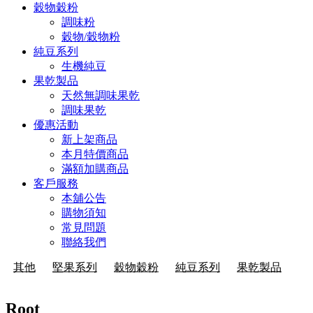
穀物穀粉
調味粉
穀物/穀物粉
純豆系列
生機純豆
果乾製品
天然無調味果乾
調味果乾
優惠活動
新上架商品
本月特價商品
滿額加購商品
客戶服務
本舖公告
購物須知
常見問題
聯絡我們
其他
堅果系列
穀物穀粉
純豆系列
果乾製品
Root