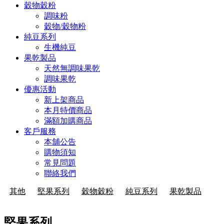
穀物穀粉
調味粉
穀物/穀物粉
純豆系列
生機純豆
果乾製品
天然無調味果乾
調味果乾
優惠活動
新上架商品
本月特價商品
滿額加購商品
客戶服務
本舖公告
購物須知
常見問題
聯絡我們
其他
堅果系列
穀物穀粉
純豆系列
果乾製品
堅果系列