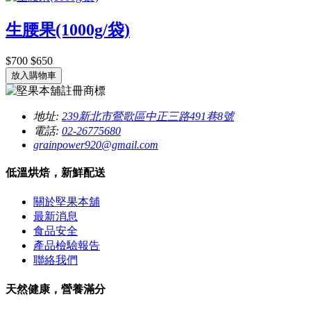
生腰果(1000g/袋)
$700
$650
放入購物車
地址:
239新北市鶯歌區中正三路491巷8號
電話:
02-26775680
grainpower920@gmail.com
低溫烘焙，新鮮配送
關於堅果本舖
最新消息
食品安全
產品檢驗報告
聯絡我們
天然健康，營養滿分