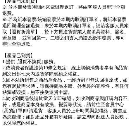
【產品尚未到貨】
※ 於本期發票時間內來電辦理退訂，將由客服人員辦理全額
退費。
※ 若為紙本發票/統編發票於本期內取消訂單者，將紙本發票
退回辦理全額退費；未於本期內取消訂單者，請洽客服人員索
取【退貨折讓單】，於下方原進貨營業人處填具資料、簽名、
蓋章後 ，並寄回第一、二聯之銷貨人憑證及紙本發票，即可
辦理全額退款。
【產品已到貨】
1.提供 [退貨不換貨] 服務。
2.依消費者保護法第19條之規定，線上購物消費者享有商品貨
到次日起七天內退貨解除契約之權益。
3.因本站所銷售之商品為食品，一經拆封即無法回復原狀，如
您有退貨需求時，請保持商品本體、外包裝的完整性，有任何
缺漏或毀損，恕不接受退貨申請。
4.於收到商品後請於當天立即確認，如收到商品與訂購內容不
符，或是商品本身有破損、變質等狀況，請前往至會員中心
[我的訂單]申請退貨，客服人員於上班時間與您聯絡，將盡速
為您處理；如對產品外箱有所疑慮，請立即向配送人員反映，
以保障您的權益。