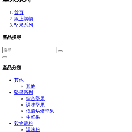
首頁
線上購物
堅果系列
產品搜尋
產品分類
其他
其他
堅果系列
綜合堅果
調味堅果
低溫烘焙堅果
生堅果
穀物穀粉
調味粉