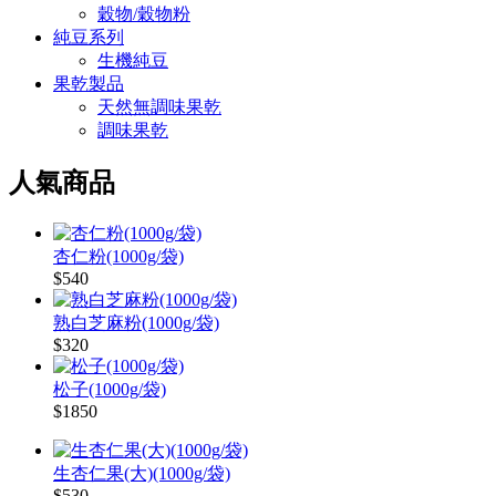
穀物/穀物粉
純豆系列
生機純豆
果乾製品
天然無調味果乾
調味果乾
人氣商品
杏仁粉(1000g/袋)
$540
熟白芝麻粉(1000g/袋)
$320
松子(1000g/袋)
$1850
生杏仁果(大)(1000g/袋)
$530