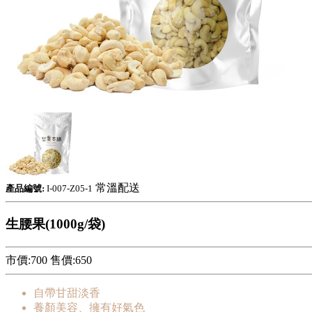
常溫配送
產品編號:
I-007-Z05-1
生腰果(1000g/袋)
市價:700
售價:
650
自帶甘甜淡香
養顏美容、擁有好氣色