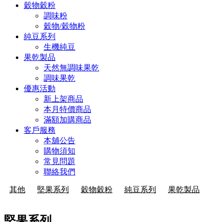
穀物穀粉
調味粉
穀物/穀物粉
純豆系列
生機純豆
果乾製品
天然無調味果乾
調味果乾
優惠活動
新上架商品
本月特價商品
滿額加購商品
客戶服務
本舖公告
購物須知
常見問題
聯絡我們
其他
堅果系列
穀物穀粉
純豆系列
果乾製品
堅果系列