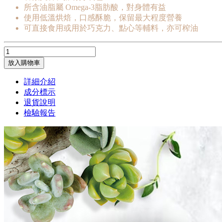
所含油脂屬 Omega-3脂肪酸，對身體有益
使用低溫烘焙，口感酥脆，保留最大程度營養
可直接食用或用於巧克力、點心等輔料，亦可榨油
放入購物車
詳細介紹
成分標示
退貨說明
檢驗報告