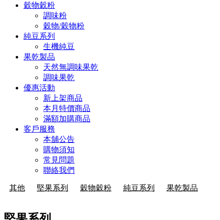
穀物穀粉
調味粉
穀物/穀物粉
純豆系列
生機純豆
果乾製品
天然無調味果乾
調味果乾
優惠活動
新上架商品
本月特價商品
滿額加購商品
客戶服務
本舖公告
購物須知
常見問題
聯絡我們
其他
堅果系列
穀物穀粉
純豆系列
果乾製品
堅果系列