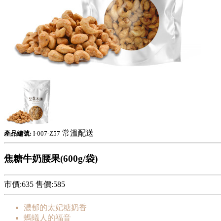
常溫配送
產品編號:
I-007-Z57
焦糖牛奶腰果(600g/袋)
市價:635
售價:
585
濃郁的太妃糖奶香
螞蟻人的福音