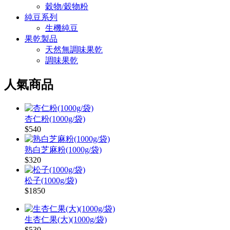
穀物/穀物粉
純豆系列
生機純豆
果乾製品
天然無調味果乾
調味果乾
人氣商品
杏仁粉(1000g/袋)
$540
熟白芝麻粉(1000g/袋)
$320
松子(1000g/袋)
$1850
生杏仁果(大)(1000g/袋)
$530