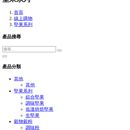
首頁
線上購物
堅果系列
產品搜尋
產品分類
其他
其他
堅果系列
綜合堅果
調味堅果
低溫烘焙堅果
生堅果
穀物穀粉
調味粉