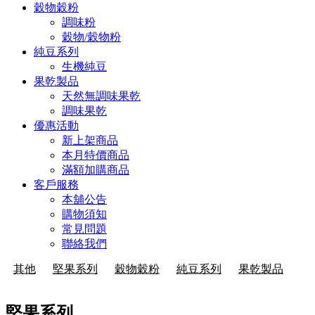
穀物穀粉
調味粉
穀物/穀物粉
純豆系列
生機純豆
果乾製品
天然無調味果乾
調味果乾
優惠活動
新上架商品
本月特價商品
滿額加購商品
客戶服務
本舖公告
購物須知
常見問題
聯絡我們
其他
堅果系列
穀物穀粉
純豆系列
果乾製品
堅果系列