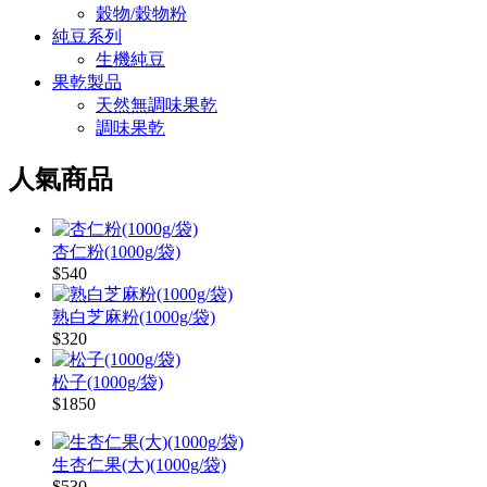
穀物/穀物粉
純豆系列
生機純豆
果乾製品
天然無調味果乾
調味果乾
人氣商品
杏仁粉(1000g/袋)
$540
熟白芝麻粉(1000g/袋)
$320
松子(1000g/袋)
$1850
生杏仁果(大)(1000g/袋)
$530