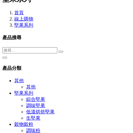
首頁
線上購物
堅果系列
產品搜尋
產品分類
其他
其他
堅果系列
綜合堅果
調味堅果
低溫烘焙堅果
生堅果
穀物穀粉
調味粉