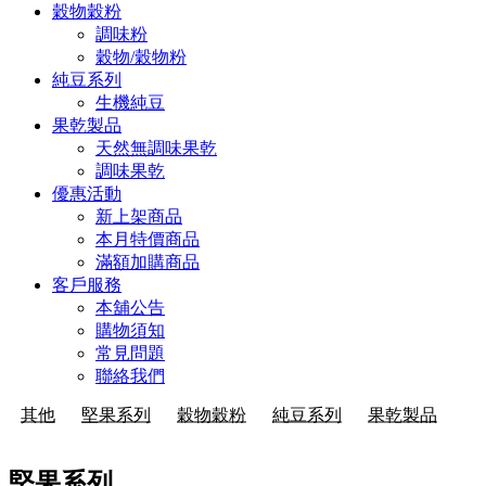
穀物穀粉
調味粉
穀物/穀物粉
純豆系列
生機純豆
果乾製品
天然無調味果乾
調味果乾
優惠活動
新上架商品
本月特價商品
滿額加購商品
客戶服務
本舖公告
購物須知
常見問題
聯絡我們
其他
堅果系列
穀物穀粉
純豆系列
果乾製品
堅果系列