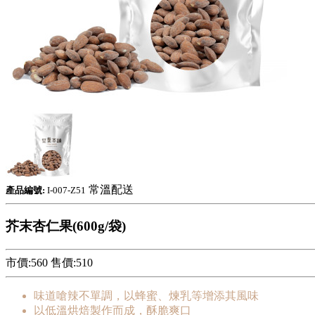
常溫配送
產品編號:
I-007-Z51
芥末杏仁果(600g/袋)
市價:560
售價:
510
味道嗆辣不單調，以蜂蜜、煉乳等增添其風味
以低溫烘焙製作而成，酥脆爽口