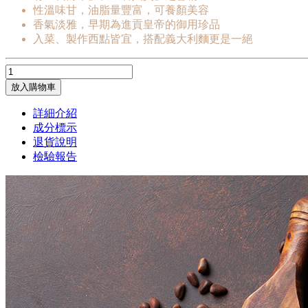
性溫味甘，油脂量豐富，可養顏美容
香氣淡雅，早期為進貢皇帝的御用珍品
入菜、製作西點皆宜，搭配義大利麵更是一絕
放入購物車
詳細介紹
成分標示
退貨說明
檢驗報告