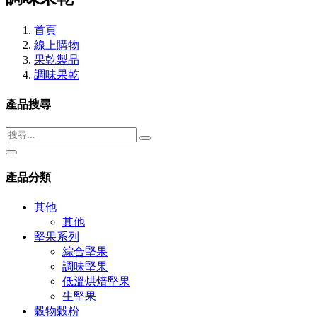
首頁
線上購物
果乾製品
調味果乾
產品搜尋
產品分類
其他
其他
堅果系列
綜合堅果
調味堅果
低溫烘焙堅果
生堅果
穀物穀粉