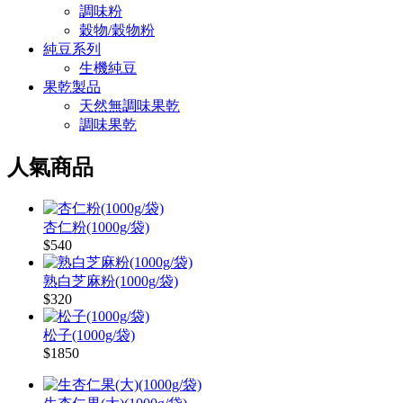
調味粉
穀物/穀物粉
純豆系列
生機純豆
果乾製品
天然無調味果乾
調味果乾
人氣商品
杏仁粉(1000g/袋)
$540
熟白芝麻粉(1000g/袋)
$320
松子(1000g/袋)
$1850