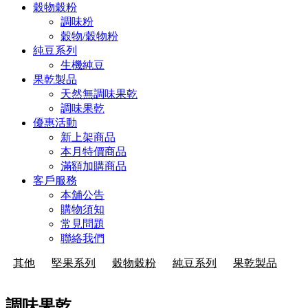
穀物穀粉
調味粉
穀物/穀物粉
純豆系列
生機純豆
果乾製品
天然無調味果乾
調味果乾
優惠活動
新上架商品
本月特價商品
滿額加購商品
客戶服務
本舖公告
購物須知
常見問題
聯絡我們
其他
堅果系列
穀物穀粉
純豆系列
果乾製品
調味果乾