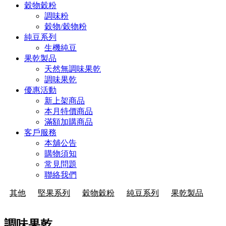
穀物穀粉
調味粉
穀物/穀物粉
純豆系列
生機純豆
果乾製品
天然無調味果乾
調味果乾
優惠活動
新上架商品
本月特價商品
滿額加購商品
客戶服務
本舖公告
購物須知
常見問題
聯絡我們
其他
堅果系列
穀物穀粉
純豆系列
果乾製品
調味果乾