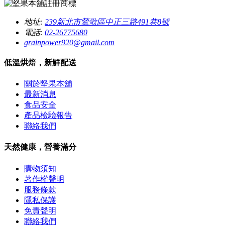
地址:
239新北市鶯歌區中正三路491巷8號
電話:
02-26775680
grainpower920@gmail.com
低溫烘焙，新鮮配送
關於堅果本舖
最新消息
食品安全
產品檢驗報告
聯絡我們
天然健康，營養滿分
購物須知
著作權聲明
服務條款
隱私保護
免責聲明
聯絡我們