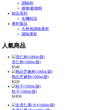
調味粉
穀物/穀物粉
純豆系列
生機純豆
果乾製品
天然無調味果乾
調味果乾
人氣商品
杏仁粉(1000g/袋)
$540
熟白芝麻粉(1000g/袋)
$320
松子(1000g/袋)
$1850