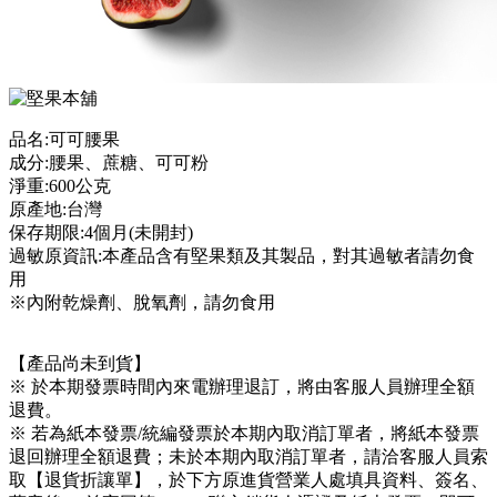
品名:可可腰果
成分:腰果、蔗糖、可可粉
淨重:600公克
原產地:台灣
保存期限:4個月(未開封)
過敏原資訊:本產品含有堅果類及其製品，對其過敏者請勿食
用
※內附乾燥劑、脫氧劑，請勿食用
【產品尚未到貨】
※ 於本期發票時間內來電辦理退訂，將由客服人員辦理全額
退費。
※ 若為紙本發票/統編發票於本期內取消訂單者，將紙本發票
退回辦理全額退費；未於本期內取消訂單者，請洽客服人員索
取【退貨折讓單】，於下方原進貨營業人處填具資料、簽名、