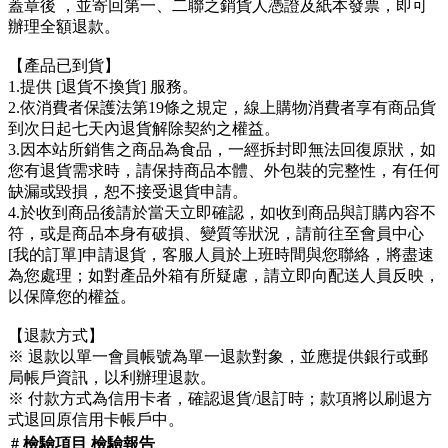
蓋章後 ，並寄回第一、二聯之銷貨人憑證及紙本發票，即可
辦理全額退款。
【產品已到貨】
1.提供 [退貨不換貨] 服務。
2.依消費者保護法第19條之規定，線上購物消費者享有商品貨
到次日起七天內退貨解除契約之權益。
3.因本站所銷售之商品為食品，一經拆封即無法回復原狀，如
您有退貨需求時，請保持商品本體、外包裝的完整性，有任何
缺漏或毀損，恕不接受退貨申請。
4.於收到商品後請於當天立即確認，如收到商品與訂購內容不
符，或是商品本身有破損、變質等狀況，請前往至會員中心
[我的訂單]申請退貨，客服人員於上班時間與您聯絡，將盡速
為您處理；如對產品外箱有所疑慮，請立即向配送人員反映，
以保障您的權益。
【退款方式】
※ 退款以單一會員帳號為單一退款對象，並應提供銀行或郵
局帳戶資訊，以利辦理退款。
※ 付款方式為信用卡者，確認退貨/退訂時；款項將以刷退方
式退回原信用卡帳戶中。
#
檢驗項目
檢驗報告