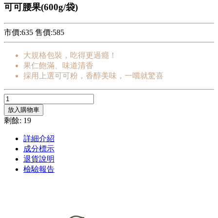
可可腰果(600g/袋)
市價:635
售價:
585
大規格包裝，吃得更過癮！
果仁飽滿、味道清香
採用上選可可粉，香醇美味，一嚐就驚喜
放入購物車
剩餘: 19
詳細介紹
成分標示
退貨說明
檢驗報告