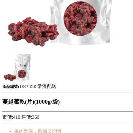
常溫配送
產品編號:
I-007-Z10
蔓越莓乾(片)(1000g/袋)
市價:410
售價:
360
果肉飽滿，酸甜又開胃