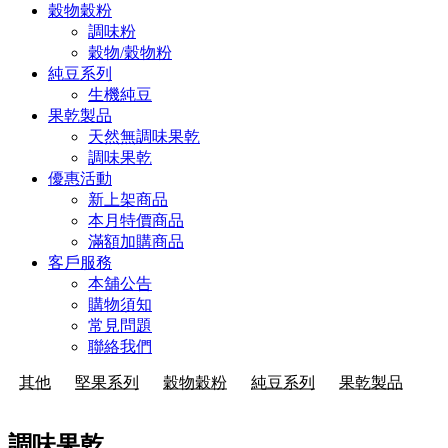
穀物穀粉
調味粉
穀物/穀物粉
純豆系列
生機純豆
果乾製品
天然無調味果乾
調味果乾
優惠活動
新上架商品
本月特價商品
滿額加購商品
客戶服務
本舖公告
購物須知
常見問題
聯絡我們
其他
堅果系列
穀物穀粉
純豆系列
果乾製品
調味果乾