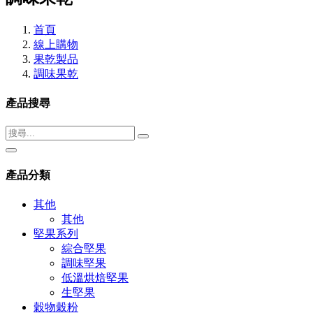
首頁
線上購物
果乾製品
調味果乾
產品搜尋
產品分類
其他
其他
堅果系列
綜合堅果
調味堅果
低溫烘焙堅果
生堅果
穀物穀粉