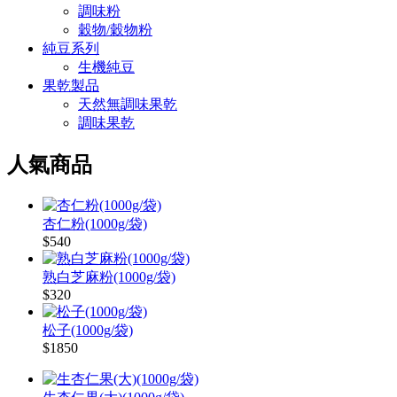
調味粉
穀物/穀物粉
純豆系列
生機純豆
果乾製品
天然無調味果乾
調味果乾
人氣商品
杏仁粉(1000g/袋)
$540
熟白芝麻粉(1000g/袋)
$320
松子(1000g/袋)
$1850