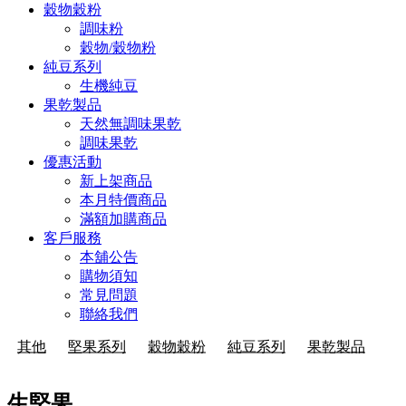
穀物穀粉
調味粉
穀物/穀物粉
純豆系列
生機純豆
果乾製品
天然無調味果乾
調味果乾
優惠活動
新上架商品
本月特價商品
滿額加購商品
客戶服務
本舖公告
購物須知
常見問題
聯絡我們
其他
堅果系列
穀物穀粉
純豆系列
果乾製品
生堅果