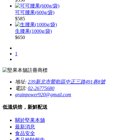
可可腰果(600g/袋)
$585
生腰果(1000g/袋)
$650
1
地址:
239新北市鶯歌區中正三路491巷8號
電話:
02-26775680
grainpower920@gmail.com
低溫烘焙，新鮮配送
關於堅果本舖
最新消息
食品安全
產品檢驗報告