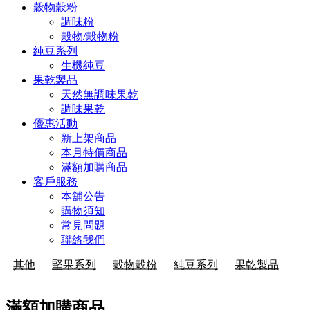
穀物穀粉
調味粉
穀物/穀物粉
純豆系列
生機純豆
果乾製品
天然無調味果乾
調味果乾
優惠活動
新上架商品
本月特價商品
滿額加購商品
客戶服務
本舖公告
購物須知
常見問題
聯絡我們
其他
堅果系列
穀物穀粉
純豆系列
果乾製品
滿額加購商品